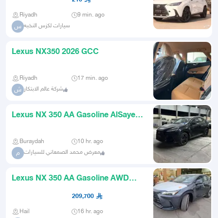
Riyadh
9 min. ago
سيارات لكزس النخبه
س
Lexus NX350 2026 GCC
Riyadh
17 min. ago
شركة عالم الابتكار
ش
Lexus NX 350 AA Gasoline AlSayer
Import 2026
Buraydah
10 hr. ago
معرض محمد الصمعاني للسيارات
م
Lexus NX 350 AA Gasoline AWD
2026
209,700
Hail
16 hr. ago