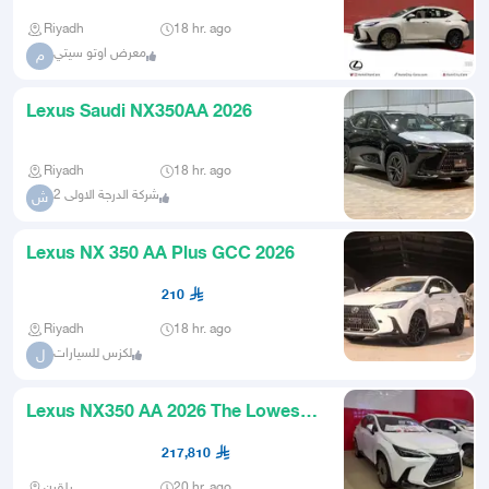
Riyadh
18 hr. ago
معرض اوتو سيتي
م
Lexus Saudi NX350AA 2026
Riyadh
18 hr. ago
شركة الدرجة الاولى 2
ش
Lexus NX 350 AA Plus GCC 2026
210
Riyadh
18 hr. ago
لكزس للسيارات
ل
Lexus NX350 AA 2026 The Lowest
Price
217,810
بلقرن
20 hr. ago