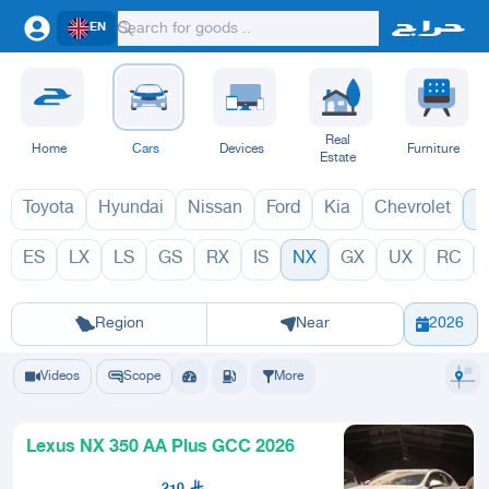
EN
Real
Home
Cars
Devices
Furniture
Estate
Toyota
Hyundai
Nissan
Ford
Kia
Chevrolet
L
ES
LX
LS
GS
RX
IS
NX
GX
UX
RC
NX 2027
NX 
Riyadh
Eastern Region
Jeddah
Makkah
Yanbu
Hafar Al Batin
Madinah
Ta
Region
Near
2026
Videos
Scope
More
Lexus NX 350 AA Plus GCC 2026
210