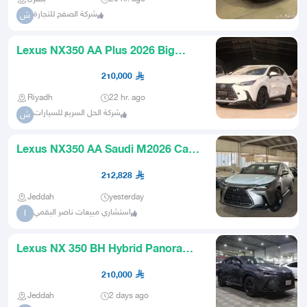
شركة الصفح للتجارة
ش
Lexus NX350 AA Plus 2026 Big
Screen Seat Cooling Ambient
210,000
Riyadh
22 hr. ago
شركة الحل السريع للسيارات
ش
Lexus NX350 AA Saudi M2026 Cash
and Installments
212,828
Jeddah
yesterday
استشاري مبيعات ناصر البقمي
ا
Lexus NX 350 BH Hybrid Panorama
Dealer Abdul Latif Jameel 20
210,000
Jeddah
2 days ago