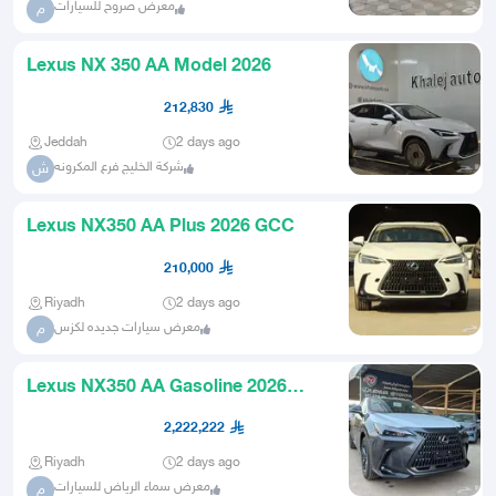
معرض صروح للسيارات
م
Lexus NX 350 AA Model 2026
212,830
Jeddah
2 days ago
شركة الخليج فرع المكرونه
ش
Lexus NX350 AA Plus 2026 GCC
210,000
Riyadh
2 days ago
معرض سيارات جديده لكزس
م
Lexus NX350 AA Gasoline 2026
Available for Installments and
2,222,222
Riyadh
2 days ago
معرض سماء الرياض للسيارات
م