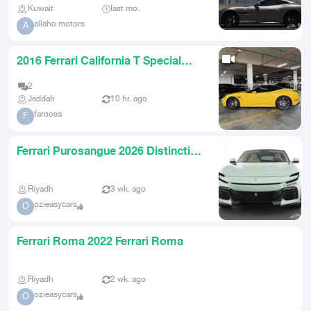
Kuwait
last mo.
allaho motors
A
2016 Ferrari California T Special
Edition
2
Jeddah
10 hr. ago
faroosa
F
Ferrari Purosangue 2026 Distinctive
Color
Riyadh
3 wk. ago
ozieasycars
O
Ferrari Roma 2022 Ferrari Roma
Riyadh
2 wk. ago
ozieasycars
O