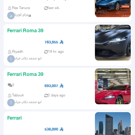
Ras Tanura
last wk.
حراج كوريا
ح
Ferrari Roma 39
783,955
Riyadh
19 hr. ago
ابو محمد دكان مزاد
ا
Ferrari Roma 39
3
693,007
Tabouk
2 days ago
ابو محمد دكان مزاد
ا
Ferrari
538,000