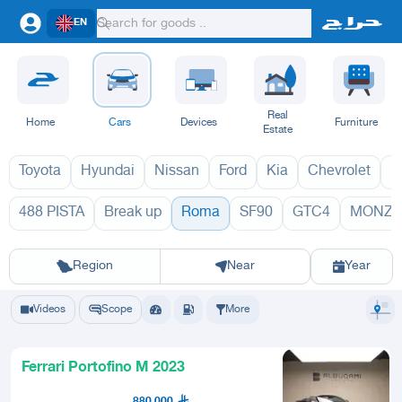
EN
Real
Home
Cars
Devices
Furniture
Estate
Toyota
Hyundai
Nissan
Ford
Kia
Chevrolet
L
488 PISTA
Break up
Roma
SF90
GTC4
MONZA
Roma 2027
Rom
Riyadh
Eastern Region
Jeddah
Makkah
Yanbu
Hafar Al Batin
Madinah
Ta
Region
Near
Year
Videos
Scope
More
Ferrari Portofino M 2023
880,000