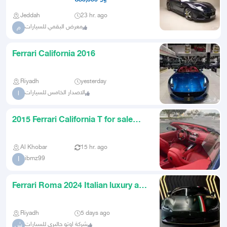
Jeddah
23 hr. ago
معرض البقمي للسيارات
م
Ferrari California 2016
Riyadh
yesterday
الاصدار الخامس للسيارات
ا
2015 Ferrari California T for sale
distinctive color
Al Khobar
15 hr. ago
ibmz99
I
Ferrari Roma 2024 Italian luxury at
the best price
Riyadh
5 days ago
شركة اوتو جاليري للسيارات
ش