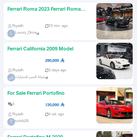
Ferrari Roma 2023 Ferrari Roma
Saudi
Riyadh
25 min. ago
Luxury_Drive
L
Ferrari California 2009 Model
280,000
Riyadh
3 days ago
شركة السبـر للسيارات
ش
For Sale Ferrari Portofino
3
720,000
Riyadh
4 wk. ago
turkib26
T