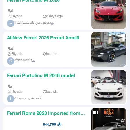
Ferrari Portofino M 2020
1
Riyadh
6 days ago
معرض ماي باخ للسيارات 1
م
AllNew Ferrari 2026 Ferrari Amalfi
2
Riyadh
last mo.
ozieasycars
O
Ferrari Portofino M 2018 model
5
Riyadh
last wk.
أحمدمندوب مبيعات
أ
Ferrari Roma 2023 Imported from
Korea
844,700