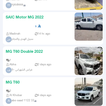
hjkldkkkk
H
SAIC Motor MG 2022
1
Madinah
14 hr. ago
سبيل الهدى والنجاح
س
MG T60 Double 2022
1
Abha
2 days ago
فراس الشهراني -5
ف
MG T60
2
Al Khobar
4 days ago
abo saad 1122 33
A