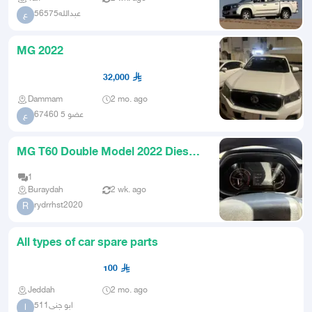
عبدالله56575
ع
MG 2022
32,000
Dammam
2 mo. ago
عضو 5 67460
ع
MG T60 Double Model 2022 Diesel
Manual Gear for Sale or Exch
1
Buraydah
2 wk. ago
rydrrhst2020
R
All types of car spare parts
100
Jeddah
2 mo. ago
ابو جنى511
ا