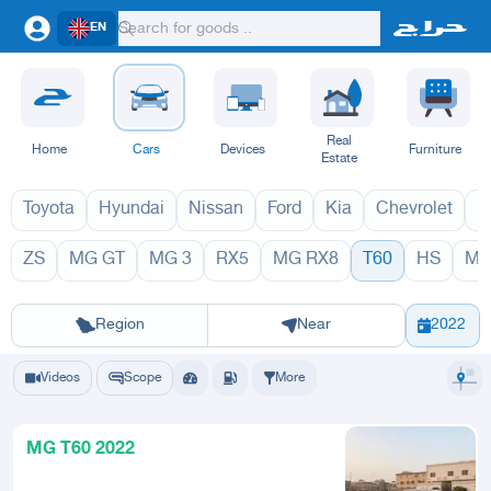
EN
Real
Home
Cars
Devices
Furniture
Estate
Toyota
Hyundai
Nissan
Ford
Kia
Chevrolet
L
ZS
MG GT
MG 3
RX5
MG RX8
T60
HS
MG
T60 2027
T6
Riyadh
Eastern Region
Jeddah
Makkah
Yanbu
Hafar Al Batin
Madinah
Ta
Region
Near
2022
Videos
Scope
More
MG T60 2022