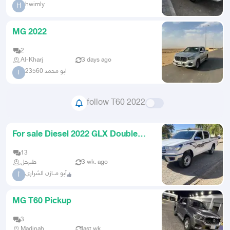
hwimly
H
MG 2022
2
Al-Kharj
3 days ago
ابو محمد 23560
ا
follow T60 2022
For sale Diesel 2022 GLX Double
Cab Tabarjal
13
طبرجل
3 wk. ago
أبو مــازن الشراري
أ
MG T60 Pickup
3
Madinah
last wk.