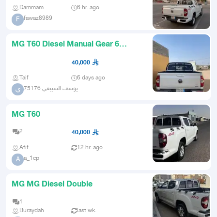
Dammam
6 hr. ago
fawaz8989
F
MG T60 Diesel Manual Gear 6
Speed Engine
40,000
Taif
6 days ago
يوسف السبيعي 75176
ي
MG T60
2
40,000
Afif
12 hr. ago
a_1cp
A
MG MG Diesel Double
1
Buraydah
last wk.