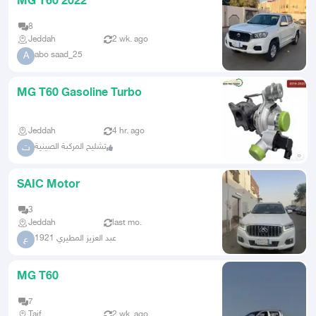
MG T60 2022
8
Jeddah
2 wk. ago
abo saad_25
A
MG T60 Gasoline Turbo
Jeddah
4 hr. ago
تشليح المركبة الصينية
ت
SAIC Motor
3
Jeddah
last mo.
عبد العزيز المطيري 1921
ع
MG T60
7
Taif
2 wk. ago