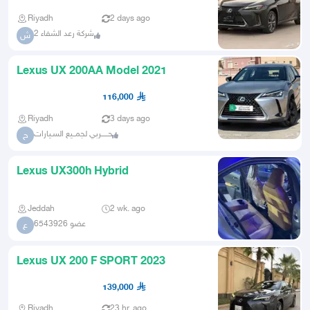
Riyadh
2 days ago
شركة رعد الشفاء 2
ش
Lexus UX 200AA Model 2021
116,000
Riyadh
3 days ago
حـــــربي لجمــيع السـيارات
ح
Lexus UX300h Hybrid
Jeddah
2 wk. ago
عضو 6543926
ع
Lexus UX 200 F SPORT 2023
139,000
Riyadh
23 hr. ago