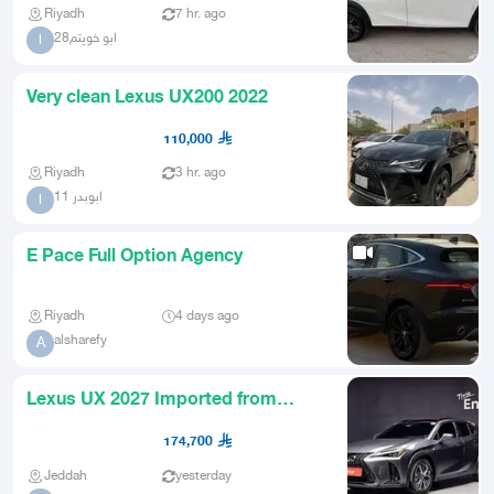
Riyadh
7 hr. ago
ابو خويتم28
ا
Very clean Lexus UX200 2022
110,000
Riyadh
3 hr. ago
ابوبدر 11
ا
E Pace Full Option Agency
Riyadh
4 days ago
alsharefy
A
Lexus UX 2027 Imported from
Korea
174,700
Jeddah
yesterday