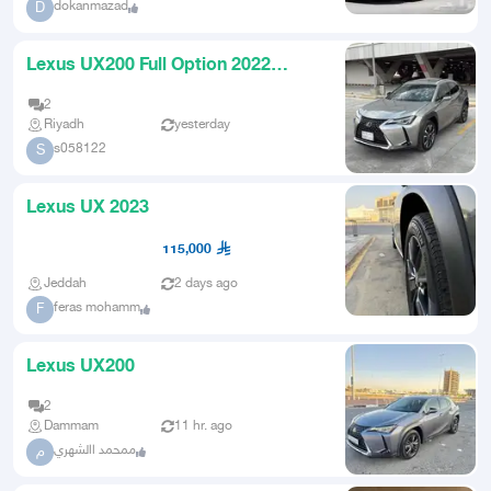
dokanmazad
D
Lexus UX200 Full Option 2022
Agency
2
Riyadh
yesterday
s058122
S
Lexus UX 2023
115,000
Jeddah
2 days ago
feras mohamm
F
Lexus UX200
2
Dammam
11 hr. ago
ممحمد االشهري
م