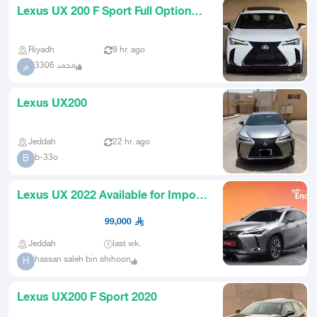
Lexus UX 200 F Sport Full Option
2021 Agency
Riyadh
9 hr. ago
محمد 3306
م
Lexus UX200
Jeddah
22 hr. ago
b-33o
B
Lexus UX 2022 Available for Import
from Korea
99,000
Jeddah
last wk.
hassan saleh bin shihoon
H
Lexus UX200 F Sport 2020