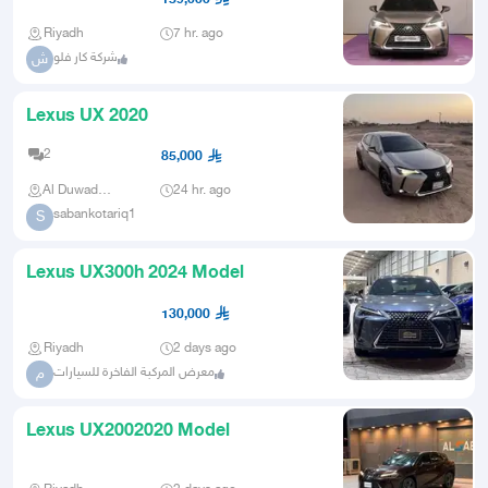
Riyadh
7 hr. ago
شركة كار فلو
ش
Lexus UX 2020
2
85,000
Al Duwadimi
24 hr. ago
sabankotariq1
S
Lexus UX300h 2024 Model
130,000
Riyadh
2 days ago
معرض المركبة الفاخرة للسيارات
م
Lexus UX2002020 Model