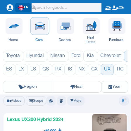
EN
Real
Home
Cars
Devices
Furniture
Estate
Toyota
Hyundai
Nissan
Ford
Kia
Chevrolet
L
ES
LX
LS
GS
RX
IS
NX
GX
UX
RC
UX 2027
UX 202
Riyadh
Eastern Region
Jeddah
Makkah
Yanbu
Hafar Al Batin
Madinah
Ta
Region
Near
Year
Videos
Scope
More
Lexus UX300 Hybrid 2024
159,000