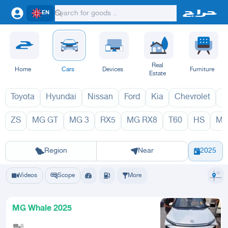
EN
Real
Home
Cars
Devices
Furniture
Estate
Toyota
Hyundai
Nissan
Ford
Kia
Chevrolet
L
ZS
MG GT
MG 3
RX5
MG RX8
T60
HS
MG
WHALE 202
Riyadh
Eastern Region
Jeddah
Makkah
Yanbu
Hafar Al Batin
Madinah
Ta
Region
Near
2025
Videos
Scope
More
MG Whale 2025
8