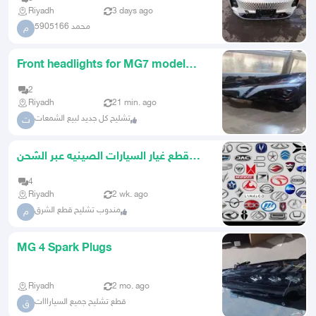
Riyadh
3 days ago
محمد 5905166
م
Front headlights for MG7 model
20242025
2
Riyadh
21 min. ago
تشليح كل جديد لبيع الشمعات
ت
قطع غيار السيارات الصينيه عبر الشحن
السريع
4
Riyadh
2 wk. ago
مندوب تشليح قطع الشرق
م
MG 4 Spark Plugs
Riyadh
2 mo. ago
قطع تشليح جميع السيارااات
ق