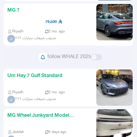
MG 7
79,500
Riyadh
2 mo. ago
مندوب مبيعات سيارات 111
م
follow WHALE 2025
Um Hay 7 Gulf Standard
Riyadh
2 mo. ago
مندوب مبيعات سيارات 111
م
MG Wheel Junkyard Model
20242025 Spare Parts
Jeddah
5 days ago