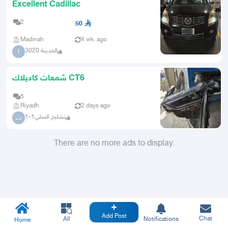
Excellent Cadillac
2
50
Madinah
4 wk. ago
المدينة 3020
ا
شمعات كاديلاك CT6
5
Riyadh
2 days ago
تشليح السلي1-1
ت
There are no more ads to display.
Add Post
Chat
All
Notifications
Home