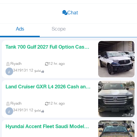
Chat
Ads
Scope
Tank 700 Gulf 2027 Full Option Cash
and Installments
Riyadh
12 hr. ago
عضو 12 3479131
ع
Land Cruiser GXR L4 2026 Cash and
Installments
Riyadh
12 hr. ago
عضو 12 3479131
ع
Hyundai Accent Fleet Saudi Model
2026