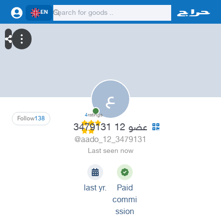
EN
ع
4
ratings
Follow
138
عضو 12 3479131
@aado_12_3479131
Last seen now
last yr.
Paid
commi
ssion