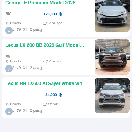
Camry LE Premium Model 2026
1
126,000
Riyadh
12 hr. ago
عضو 12 3479131
ع
Lexus LX 600 BB 2026 Gulf Model
Available for Cash and Ins
1
Riyadh
12 hr. ago
عضو 12 3479131
ع
Lexus BB LX600 Al Sayer White with
Camel Interior Model 2026
565,000
Riyadh
last wk.
عضو 12 3479131
ع