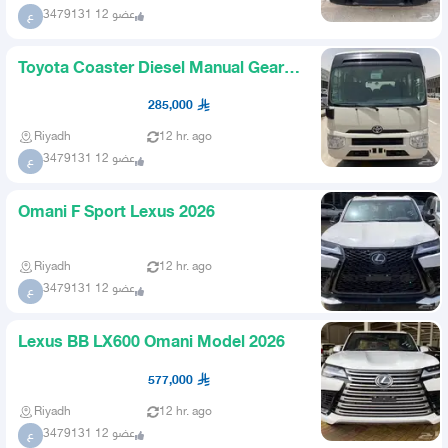
عضو 12 3479131
ع
Toyota Coaster Diesel Manual Gear
22 Passengers Model 2025
285,000
Riyadh
12 hr. ago
عضو 12 3479131
ع
Omani F Sport Lexus 2026
Riyadh
12 hr. ago
عضو 12 3479131
ع
Lexus BB LX600 Omani Model 2026
577,000
Riyadh
12 hr. ago
عضو 12 3479131
ع