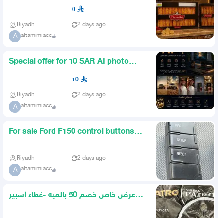
sweeter and more delicious t
0
Riyadh
2 days ago
altamimiacc
A
Special offer for 10 SAR AI photo
design and editing high qu
10
Riyadh
2 days ago
altamimiacc
A
For sale Ford F150 control buttons
original model 2014
Riyadh
2 days ago
altamimiacc
A
عرض خاص خصم 50 بالميه -غطاء اسبير
من الجلد باترول ولاندكروزر