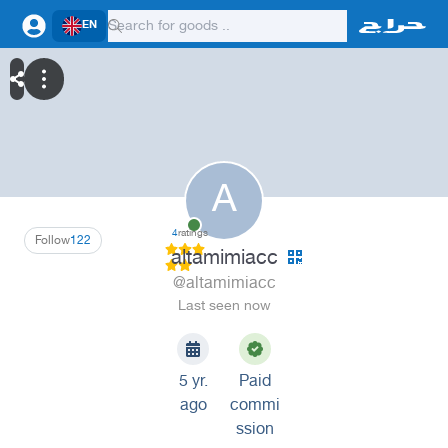
EN
A
4
ratings
Follow
122
altamimiacc
@altamimiacc
Last seen now
5 yr.
Paid
ago
commi
ssion