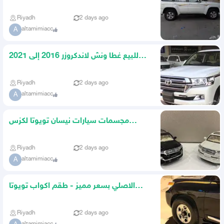
تايلندي 2008-2021
Riyadh
2 days ago
altamimiacc
A
للبيع غطا ونش لاندكروزر 2016 إلى 2021
اصلي وكاله
Riyadh
2 days ago
altamimiacc
A
مجسمات سيارات نيسان تويوتا لكزس
مرسيدس سوزوكي لاندروفر وغيره
Riyadh
2 days ago
altamimiacc
A
الاصلي بسعر مميز - طقم اكواب تويوتا
جديده
Riyadh
2 days ago
altamimiacc