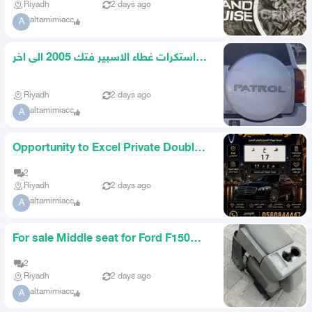
Riyadh
2 days ago
altamimiacc
A
استكرات غطاء الاسبير فتك 2005 الى اخر
موديل
Riyadh
2 days ago
altamimiacc
A
Opportunity to Excel Private Double
Plate No 17
2
Riyadh
2 days ago
altamimiacc
A
For sale Middle seat for Ford F150
model 2019
2
Riyadh
2 days ago
altamimiacc
A