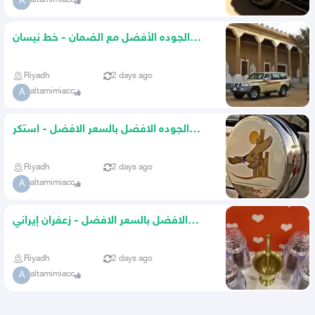
A
الجوده الأفضل مع الضمان - خط نيسان
باترول 1988 الى اخر موديل
Riyadh
2 days ago
altamimiacc
A
الجوده الافضل بالسعر الافضل - استكر
اسبير فتك 2002-2004الصقر
Riyadh
2 days ago
altamimiacc
A
الافضل بالسعر الافضل - زعفران إيراني
ملكي نخب اول
Riyadh
2 days ago
altamimiacc
A