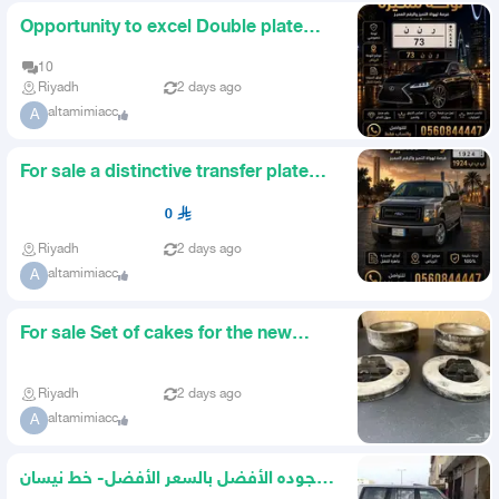
Opportunity to excel Double plate
with repeated letters a d
10
Riyadh
2 days ago
altamimiacc
A
For sale a distinctive transfer plate
three repeated letters
0
Riyadh
2 days ago
altamimiacc
A
For sale Set of cakes for the new
model Platinum Patrol
Riyadh
2 days ago
altamimiacc
A
الجوده الأفضل بالسعر الأفضل- خط نيسان