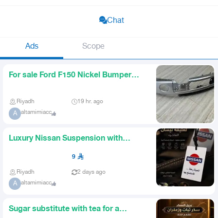
Chat
Ads
Scope
For sale Ford F150 Nickel Bumper
Model 2014
Riyadh
19 hr. ago
altamimiacc
A
Luxury Nissan Suspension with
Luxurious Quality and Special
9
Riyadh
2 days ago
altamimiacc
A
Sugar substitute with tea for a