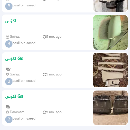
basil bin saeed
B
لكزس
Saihat
5 mo. ago
basil bin saeed
B
لكزس Gs
1
Saihat
5 mo. ago
basil bin saeed
B
لكزس Gs
1
Dammam
5 mo. ago
basil bin saeed
B