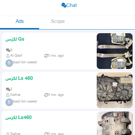
Chat
Ads
Scope
لكزس Gs
3
Al Qatif
5 mo. ago
basil bin saeed
B
لكزس Ls 460
3
Saihat
5 mo. ago
basil bin saeed
B
لكزس Ls460
Saihat
5 mo. ago