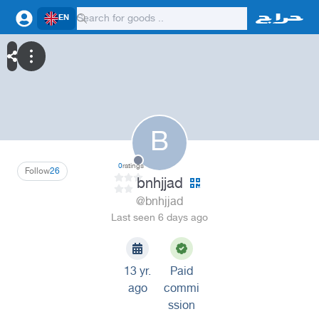
EN
B
0
ratings
Follow
26
bnhjjad
@bnhjjad
Last seen 6 days ago
13 yr.
Paid
ago
commi
ssion