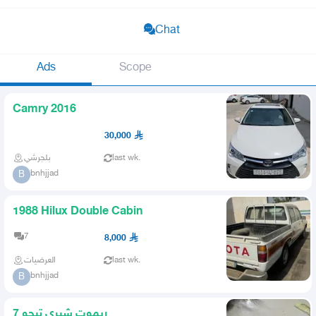
Chat
Ads
Scope
Camry 2016
30,000
بلجرشي
last wk.
bnhjjad
B
1988 Hilux Double Cabin
7
8,000
العرضيات
last wk.
bnhjjad
B
ريموت شيري تيجو 7