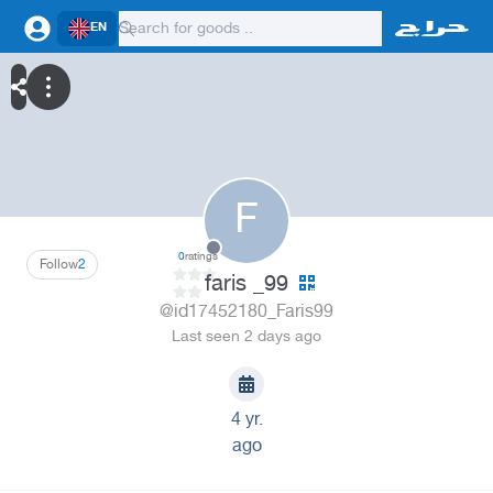
EN
F
0
ratings
Follow
2
faris _99
@id17452180_Faris99
Last seen 2 days ago
4 yr.
ago