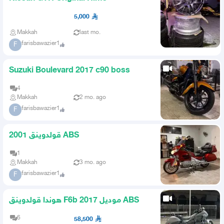
5,000
Makkah
last mo.
farisbawazier1
F
Suzuki Boulevard 2017 c90 boss
4
Makkah
2 mo. ago
farisbawazier1
F
قولدوينق 2001 ABS
1
Makkah
3 mo. ago
farisbawazier1
F
هوندا قولدوينق F6b موديل 2017 ABS
6
58,500