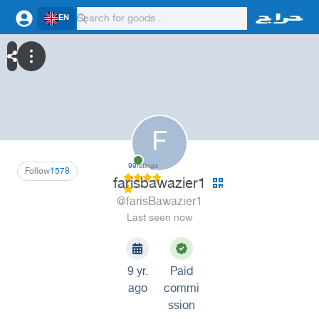
EN
F
99
ratings
Follow
1578
farisbawazier1
@farisBawazier1
Last seen now
9 yr.
Paid
ago
commi
ssion