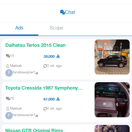
Chat
Ads
Scope
Daihatsu Terios 2015 Clean
15
39,000
Makkah
3 wk. ago
farisbawazier1
F
Toyota Cressida 1987 Symphony
Edition Canadian Spec Rare
70
67,000
Makkah
4 wk. ago
farisbawazier1
F
Nissan GTR Original Rims