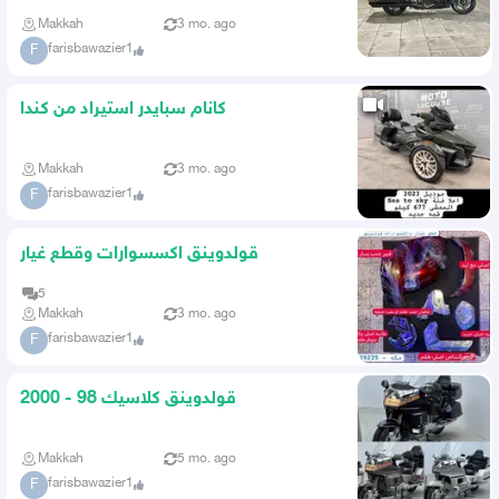
Makkah
3 mo. ago
farisbawazier1
F
كانام سبايدر استيراد من كندا
Makkah
3 mo. ago
farisbawazier1
F
قولدوينق اكسسوارات وقطع غيار
5
Makkah
3 mo. ago
farisbawazier1
F
قولدوينق كلاسيك 98 - 2000
Makkah
5 mo. ago
farisbawazier1
F