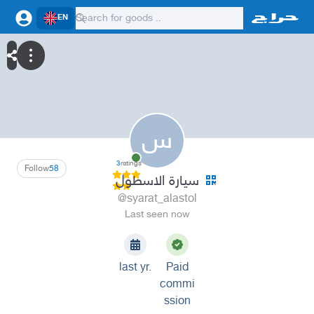
EN
س
3
ratings
Follow
58
سيارة الاسطول
@syarat_alastol
Last seen now
last yr.
Paid
commi
ssion