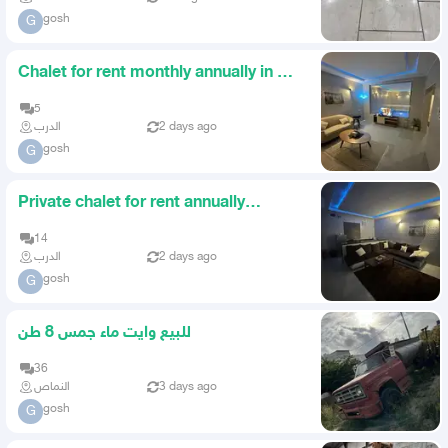
gosh
G
Chalet for rent monthly annually in Al
Shuqaiq
5
الدرب
2 days ago
gosh
G
Private chalet for rent annually
monthly daily in Al Shuqaiq
14
الدرب
2 days ago
gosh
G
للبيع وايت ماء جمس 8 طن
36
النماص
3 days ago
gosh
G