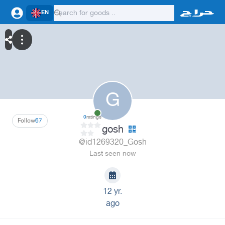
EN
G
0
ratings
Follow
67
gosh
@id1269320_Gosh
Last seen now
12 yr.
ago