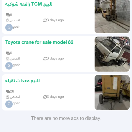
رافعه شوكيه TCM للبيع
5
النماص
3 days ago
gosh
G
Toyota crane for sale model 82
6
النماص
3 days ago
gosh
G
للبيع معدات ثقيله
28
النماص
3 days ago
gosh
G
There are no more ads to display.