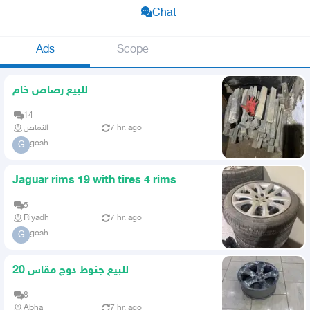
Chat
Ads
Scope
للبيع رصاص خام
14
النماص
7 hr. ago
gosh
G
Jaguar rims 19 with tires 4 rims
5
Riyadh
7 hr. ago
gosh
G
للبيع جنوط دوج مقاس 20
8
Abha
7 hr. ago