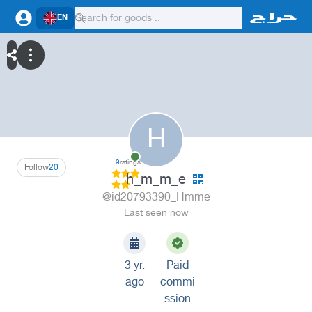
EN
H
9
ratings
Follow
20
h_m_m_e
@id20793390_Hmme
Last seen now
3 yr.
Paid
ago
commi
ssion