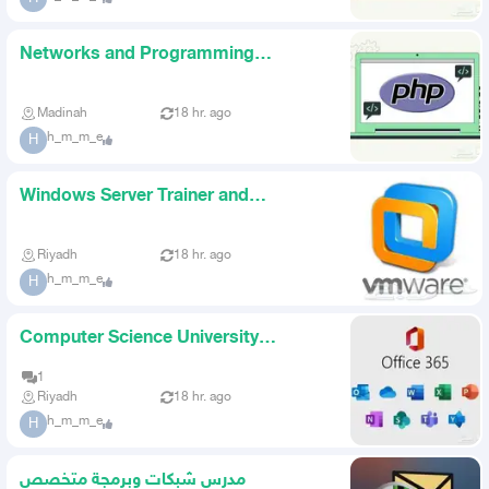
Networks and Programming
Instructor
Madinah
18 hr. ago
h_m_m_e
H
Windows Server Trainer and
Instructor Operating Systems
Riyadh
18 hr. ago
h_m_m_e
H
Computer Science University
Instructor
1
Riyadh
18 hr. ago
h_m_m_e
H
مدرس شبكات وبرمجة متخصص