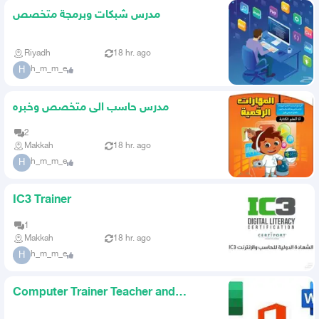
مدرس شبكات وبرمجة متخصص
Riyadh
18 hr. ago
h_m_m_e
H
مدرس حاسب الى متخصص وخبره
2
Makkah
18 hr. ago
h_m_m_e
H
IC3 Trainer
1
Makkah
18 hr. ago
h_m_m_e
H
Computer Trainer Teacher and
Specialized Computer Instructor