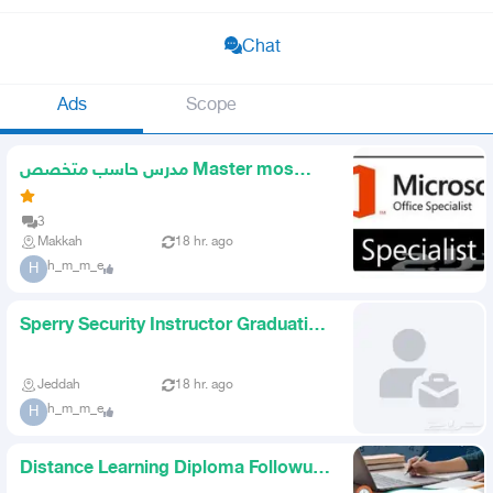
Chat
Ads
Scope
مدرس حاسب متخصص Master mos
أخصائى ميكروسوفت
3
Makkah
18 hr. ago
h_m_m_e
H
Sperry Security Instructor Graduation
Projects Specializatio
Jeddah
18 hr. ago
h_m_m_e
H
Distance Learning Diploma Followup