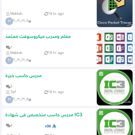
Makkah
18 hr. ago
h_m_m_e
H
معلم ومدرب ميكروسوفت معتمد
1
Makkah
18 hr. ago
h_m_m_e
H
مدرس حاسب خبرة
3
Taif
18 hr. ago
h_m_m_e
H
مدرس حاسب متخصص فى شهادة IC3
4
100