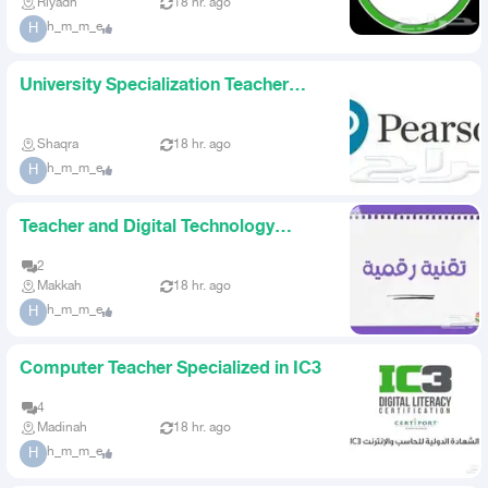
Riyadh
18 hr. ago
h_m_m_e
H
University Specialization Teacher
Pearson Specialization
Shaqra
18 hr. ago
h_m_m_e
H
Teacher and Digital Technology
Trainer
2
Makkah
18 hr. ago
h_m_m_e
H
Computer Teacher Specialized in IC3
4
Madinah
18 hr. ago
h_m_m_e
H