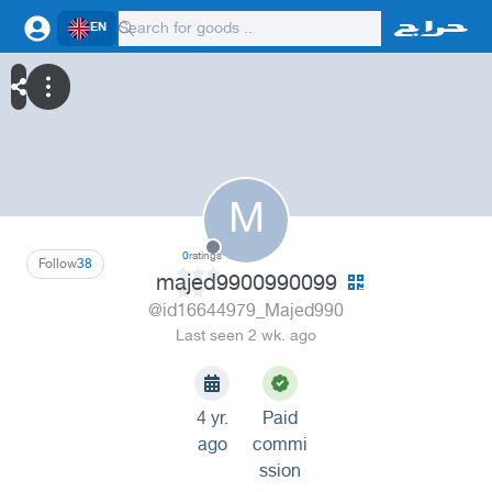
EN
M
0
ratings
Follow
38
majed9900990099
@id16644979_Majed990
Last seen 2 wk. ago
4 yr.
Paid
ago
commi
ssion