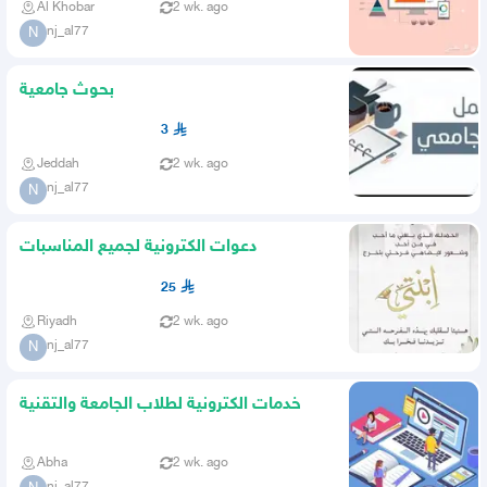
Al Khobar
2 wk. ago
nj_al77
N
بحوث جامعية
3
Jeddah
2 wk. ago
nj_al77
N
دعوات الكترونية لجميع المناسبات
25
Riyadh
2 wk. ago
nj_al77
N
خدمات الكترونية لطلاب الجامعة والتقنية
Abha
2 wk. ago
nj_al77