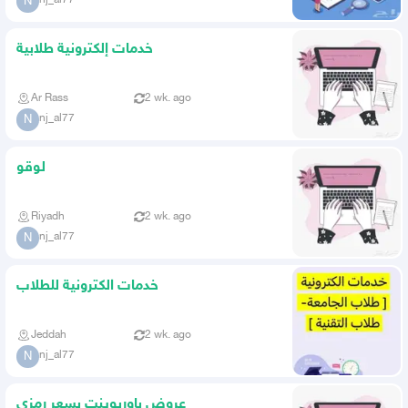
N
خدمات إلكترونية طلابية
Ar Rass
2 wk. ago
nj_al77
N
لوقو
Riyadh
2 wk. ago
nj_al77
N
خدمات الكترونية للطلاب
Jeddah
2 wk. ago
nj_al77
N
عروض باوربوينت بسعر رمزي