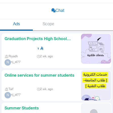
Chat
Ads
Scope
Graduation Projects High School
University Technical Colle
1
Riyadh
2 wk. ago
nj_al77
N
Online services for summer students
Taif
2 wk. ago
nj_al77
N
Summer Students