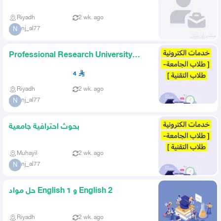
Riyadh
2 wk. ago
nj_al77
N
Professional Research University
Secondary Technical
4
Riyadh
2 wk. ago
nj_al77
N
بحوث احترافية جامعية
Muhayil
2 wk. ago
nj_al77
N
حل مواد English 1 و English 2
Riyadh
2 wk. ago