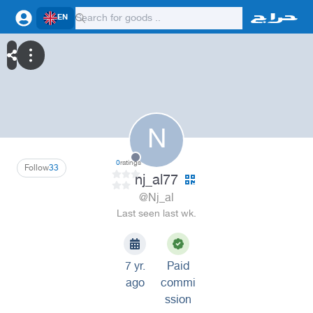
EN
N
0
ratings
Follow
33
nj_al77
@Nj_al
Last seen last wk.
7 yr.
Paid
ago
commi
ssion