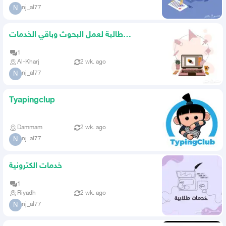
nj_al77
N
طالبة لعمل البحوث وباقي الخدمات
الاكترونية
1
Al-Kharj
2 wk. ago
nj_al77
N
Tyapingclup
Dammam
2 wk. ago
nj_al77
N
خدمات الكترونية
1
Riyadh
2 wk. ago
nj_al77
N