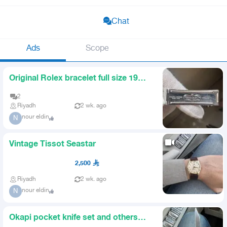
Chat
Ads
Scope
Original Rolex bracelet full size 19
mm
2
Riyadh
2 wk. ago
nour eldin
N
Vintage Tissot Seastar
2,500
Riyadh
2 wk. ago
nour eldin
N
Okapi pocket knife set and others