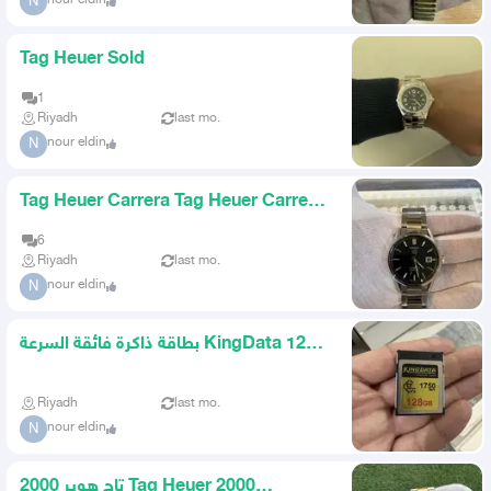
N
Tag Heuer Sold
1
Riyadh
last mo.
nour eldin
N
Tag Heuer Carrera Tag Heuer Carrera
Calibre 5
6
Riyadh
last mo.
nour eldin
N
بطاقة ذاكرة فائقة السرعة KingData 128
GB CFExpress Type B
Riyadh
last mo.
nour eldin
N
تاج هوير 2000 Tag Heuer 2000