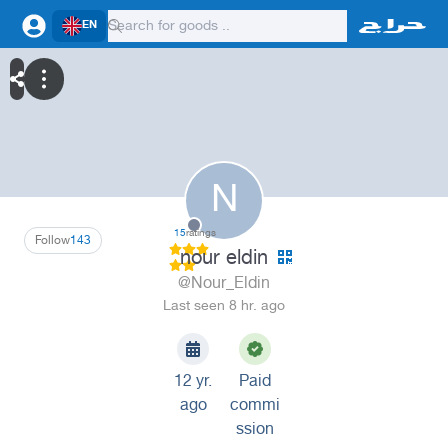
EN
N
15
ratings
Follow
143
nour eldin
@Nour_Eldin
Last seen 8 hr. ago
12 yr.
Paid
ago
commi
ssion