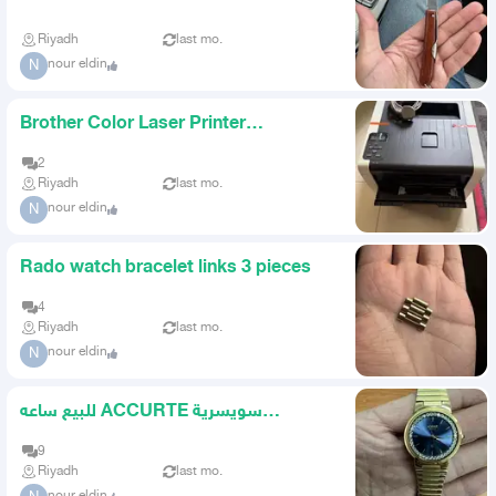
special prices
Riyadh
last mo.
nour eldin
N
Brother Color Laser Printer
HL3170CDW
2
Riyadh
last mo.
nour eldin
N
Rado watch bracelet links 3 pieces
4
Riyadh
last mo.
nour eldin
N
للبيع ساعه ACCURTE سويسرية
كلاسيكية بحالة مميزة
9
Riyadh
last mo.
nour eldin