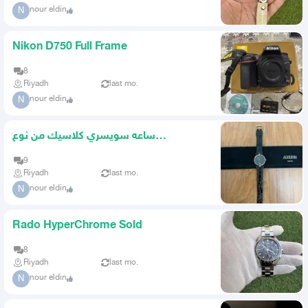
nour eldin
N
Nikon D750 Full Frame
8
Riyadh
last mo.
nour eldin
N
ساعه سويسري كلاسيك من نوع
ALVERNA بحالة مميزة .
9
Riyadh
last mo.
nour eldin
N
Rado HyperChrome Sold
8
Riyadh
last mo.
nour eldin
N