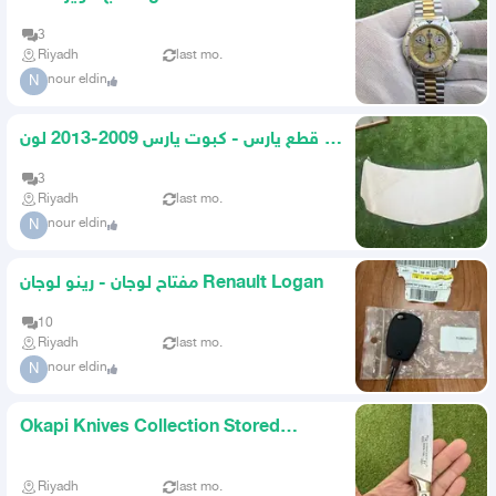
professional
3
Riyadh
last mo.
nour eldin
N
قطع يارس - كبوت يارس 2009-2013 لون
ابيض بحالة الجديد
3
Riyadh
last mo.
nour eldin
N
مفتاح لوجان - رينو لوجان Renault Logan
10
Riyadh
last mo.
nour eldin
N
Okapi Knives Collection Stored
Rarities Special Prices
Riyadh
last mo.