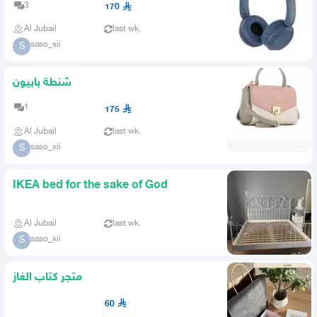
3
170
Al Jubail
last wk.
saso_xii
S
شنطة بابيون
1
175
Al Jubail
last wk.
saso_xii
S
IKEA bed for the sake of God
Al Jubail
last wk.
saso_xii
S
متجر كتاب الغاز
60