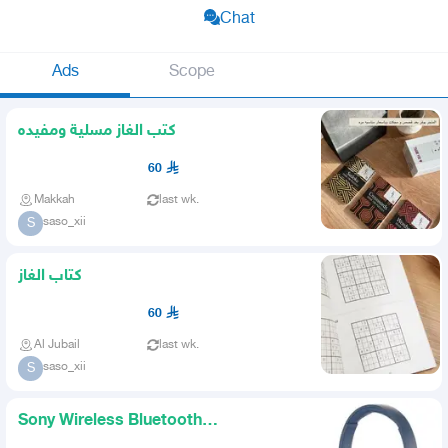
Chat
Ads
Scope
كتب الغاز مسلية ومفيده
60
Makkah
last wk.
saso_xii
S
كتاب الغاز
60
Al Jubail
last wk.
saso_xii
S
Sony Wireless Bluetooth
Headphones Blue