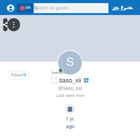
EN
S
0
ratings
Follow
19
saso_xii
@Saso_xxi
Last seen now
7 yr.
ago