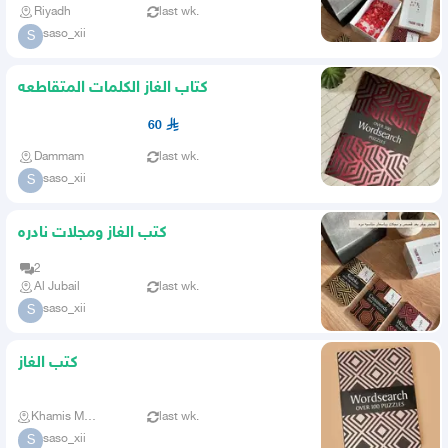
Riyadh
last wk.
saso_xii
S
كتاب الغاز الكلمات المتقاطعه
60
Dammam
last wk.
saso_xii
S
كتب الغاز ومجلات نادره
2
Al Jubail
last wk.
saso_xii
S
كتب الغاز
Khamis Mushait
last wk.
saso_xii
S