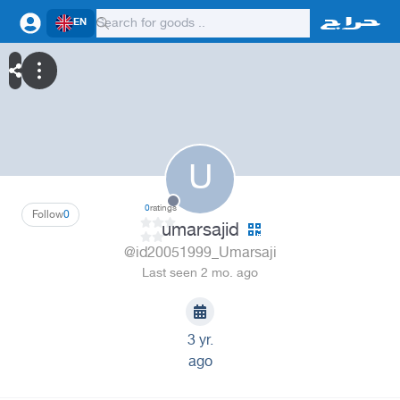
EN
U
0
ratings
Follow
0
umarsajid
@id20051999_Umarsaji
Last seen 2 mo. ago
3 yr.
ago