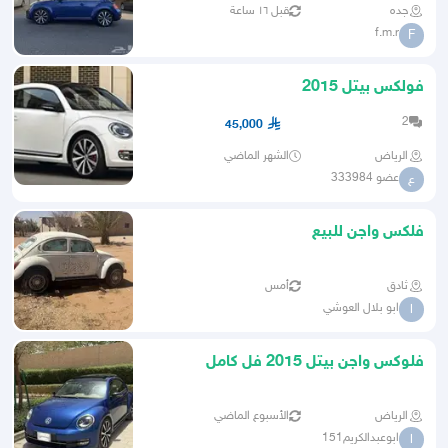
جده
قبل ١٦ ساعة
f.m.r
F
فولكس بيتل 2015
2
45,000
الرياض
الشهر الماضي
عضو 333984
ع
فلكس واجن للبيع
ثادق
أمس
ابو بلال العوشي
ا
فلوكس واجن بيتل 2015 فل كامل
الرياض
الأسبوع الماضي
ابوعبدالكريم151
ا