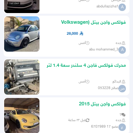
الرياض
أمس
abdullazizha1
A
فولكس واجن بيتل (Volkswagen
Beetle)
28,000
جده
أمس
abu mohammed_3
A
محرك فولكس فاجن 4 سلندر سعة 1.4 لتر
16 صمام (1.4 16V)
البدائع
أمس
صالح 053228
ص
فولكس واجن بيتل 2015
1
جده
قبل ٢٣ ساعة
عضو 17 6707989
ع