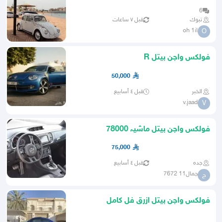
6
تبوك
قبل ٧ ساعات
oh 1il
O
فولكس واجن بيتل R
50,000
الخبر
قبل ٤ أسابيع
v.jaad
V
فولکس واجن بيتل ماشيہ 78000
75,000
جده
قبل ٤ أسابيع
جمال11 7672
ج
فولكس واجن بيتل ازرق فل كامل