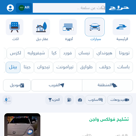
AR
الرئيسية
سيارات
أجهزة
عقار ديل
اثاث
تويوتا
هيونداي
نيسان
فورد
كيا
شيفروليه
لكزس
قط
باسات
جولف
طوارق
تيرامونت
تيجوان
جيتا
بيتل
ت
بيتل 2027
بيتل 2026
الرياض
الشرقيه
جده
مكه
ينبع
حفر الباطن
المدينة
الطايف
تبوك
القصيم
حائل
أبها
عسير
الباحة
جي
المنطقة
القريب
موديل
فيديوهات
سكوب
المزيد
تشليح فولكس واجن