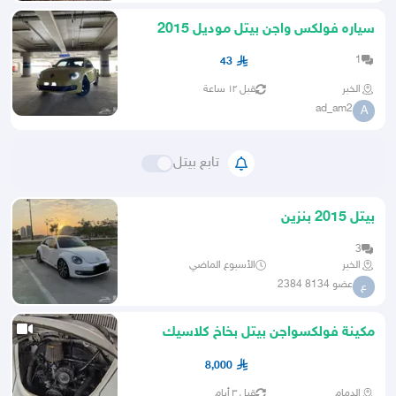
سياره فولكس واجن بيتل موديل 2015
ممتازة
1
43
الخبر
قبل ١٢ ساعة
ad_am2
A
تابع بيتل
بيتل 2015 بنزين
3
الخبر
الأسبوع الماضي
عضو 8134 2384
ع
مكينة فولكسواجن بيتل بخاخ كلاسيك
1600cc
8,000
الدمام
قبل ٣ أيام