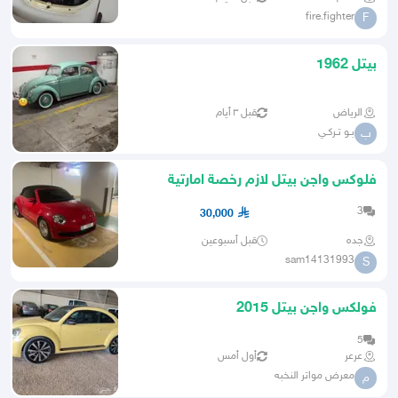
fire.fighter
F
بيتل 1962
الرياض
قبل ٣ أيام
بـو تـركـي
ب
فلوكس واجن بيتل لازم رخصة امارتية
3
30,000
جده
قبل أسبوعين
sam14131993
S
فولكس واجن بيتل 2015
5
عرعر
أول أمس
معرض مواتر النخبه
م