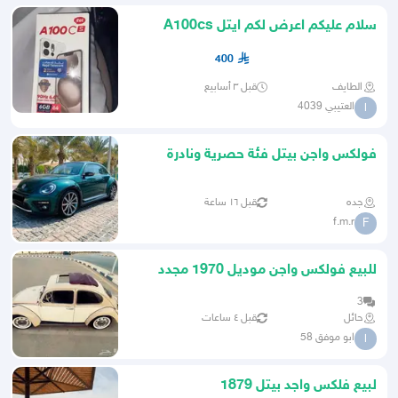
سلام عليكم اعرض لكم ايتل A100cs
جديد
400
الطايف
قبل ٣ أسابيع
العتيبي 4039
ا
فولكس واجن بيتل فئة حصرية ونادرة
exclusive
جده
قبل ١٦ ساعة
f.m.r
F
للبيع فولكس واجن موديل 1970 مجدد
بالكامل الله يبارك
3
حائل
قبل ٤ ساعات
ابو موفق 58
ا
لبيع فلكس واجد بيتل 1879