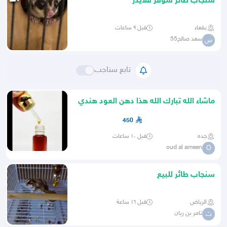
سنجاب طائر شوقر قلايدر
بقعاء
قبل ٩ ساعات
سعد صالح55
س
تابع سناجب
ماشاء الله تبارك الله هذا دهن العود هندي
كلاكاس بيور سافي
450
جده
قبل ١٠ ساعات
oud al ameen
O
سنجاب طائر للبيع
الرياض
قبل ١٦ ساعة
ثامر بن ريان
ث