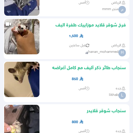
الرياض
أمس
متجر mmm
م
فرخ شوقر قلايد موزاييك طفرة اليف
بالرياض
1,500
الرياض
قبل ساعتين
hanan_mohammed
H
سنجاب طائر ذكر أليف مع كامل أغراضه
850
جده
أمس
likhab
L
سنجاب شوقر قلايدر
800
جده
أمس