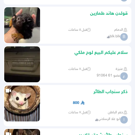
قولدن هاند طمارين
الدمام
قبل ٥ ساعات
blk blk
B
سلام عليكم البيع لوح ملكي
عنيزة
قبل ٧ ساعات
عضو 61 91064
ع
ذكر سنجاب الطائر
800
حفر الباطن
قبل ٧ ساعات
ابو غلا الرسلاني
ا