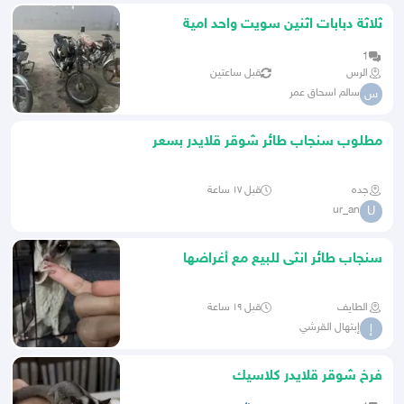
ثلاثة دبابات اثنين سويت واحد امية
سوزوكي
1
الرس
قبل ساعتين
سالم اسحاق عمر
س
مطلوب سنجاب طائر شوقر قلايدر بسعر
معقول
جده
قبل ١٧ ساعة
ur_an
U
سنجاب طائر انثى للبيع مع أغراضها
الطايف
قبل ١٩ ساعة
إبتهال القرشي
إ
فرخ شوقر قلايدر كلاسيك