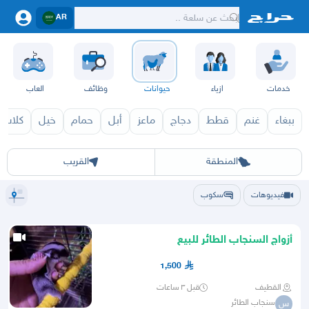
AR
خدمات
ازياء
حيوانات
وظائف
العاب
ببغاء
غنم
قطط
دجاج
ماعز
أبل
حمام
خيل
كلاب
الرياض
الشرقيه
جده
مكه
ينبع
حفر الباطن
المدينة
الطايف
تبوك
القصيم
حائل
أبها
عسير
الباحة
جي
المنطقة
القريب
فيديوهات
سكوب
أزواج السنجاب الطائر للبيع
1,500
القطيف
قبل ٣ ساعات
سنجاب الطائر
س