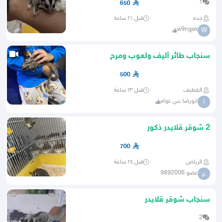
1
650
جده
قبل ٢١ ساعة
w9ngax
W
سنجاب طائر أليف ولعوب ومرح
500
القطيف
قبل ٢٣ ساعة
ابورضا بني عوام
ا
2 شوقر قلايدر ذكور
700
الرياض
قبل ٢٤ ساعة
عضو 9892006
ع
سنجاب شوقر قلايدر
2