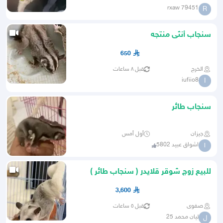
rxaw 79451
R
سنجاب أنثى منتجه
650
الخرج
قبل ٨ ساعات
iufiio8
I
سنجاب طائر
جيزان
أول أمس
اشواق عبيد 5802
ا
للبيع زوج شوقر قلايدر ( سنجاب طائر )
3,600
صفوى
قبل ٥ ساعات
ليان محمد 25
ل