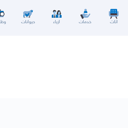
اثاث
خدمات
ازياء
حيوانات
وظا
سير
الباحة
جيزان
نجران
الجوف
عرعر
الكويت
الإمارات
البحرين