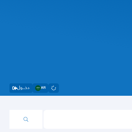
دخــــول
AR