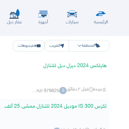
الرئيسية
سيارات
أجهزة
عقار ديل
الرياض
الشرقيه
جده
مكه
ينبع
حفر الباطن
المدينة
الطايف
تبوك
القصيم
حائل
أبها
ع
المنطقة
القريب
فيديوهات
هايلكس 2024 ديزل دبل للتنازل
بريدة
قبل ٣ دقائق
sami alanzi 979825
S
لكزس IS 300 موديل 2024 للتنازل ممشى 25 ألف