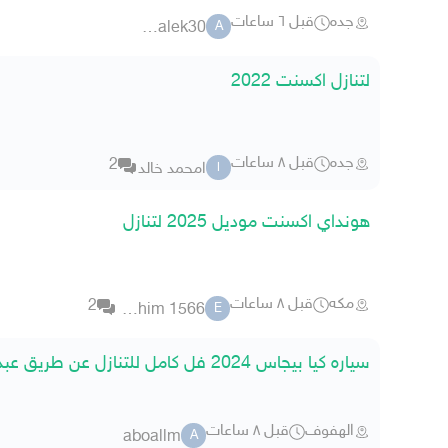
جده
قبل ٦ ساعات
abumalek30
A
لتنازل اكسنت 2022
جده
قبل ٨ ساعات
2
امحمد خالد
ا
هونداي اكسنت موديل 2025 لتنازل
مكه
قبل ٨ ساعات
2
ebrahim 1566
E
سياره كيا بيجاس 2024 فل كامل للتنازل عن طريق عبد اللطيف جميل
الهفوف
قبل ٨ ساعات
aboallm
A