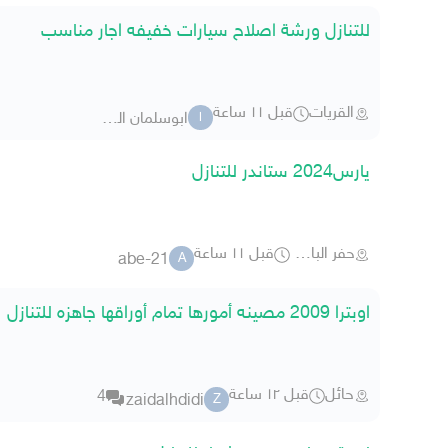
للتنازل ورشة اصلاح سيارات خفيفه اجار مناسب
القريات
قبل ١١ ساعة
ابوسلمان الشمال
ا
يارس2024 ستاندر للتنازل
حفر الباطن
قبل ١١ ساعة
abe-21
A
اوبترا 2009 مصينه أمورها تمام أوراقها جاهزه للتنازل
حائل
قبل ١٢ ساعة
4
zaidalhdidi
Z