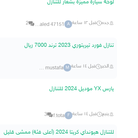
لوحة سيارة مميزة بشعار للتنازل
جده
قبل ١٣ ساعة
2
abukhaled 47151
A
تنازل فورد تيريتوري 2023 ترند 7000 ريال
الخبر
قبل ١٤ ساعة
majdi mustafa
M
يارس YX موديل 2024 للتنازل
ينبع
قبل ١٤ ساعة
3
f.tota
F
للتنازل هيونداي كريتا 2024 (أعلى فئة) ممشى قليل