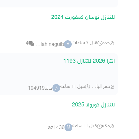
للتنازل توسان كمفورت 2024
جده
قبل ٩ ساعات
4
abdullah naguib
A
انترا 2026 للتنازل 1193
حفر الباطن
قبل ١١ ساعة
خالد194919
خ
للتنازل كورولا 2025
مكه
قبل ١١ ساعة
mejaz1436
M