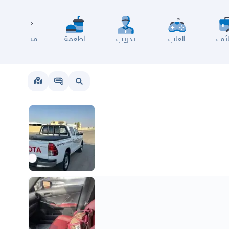
ئف
العاب
تدريب
اطعمة
مناسبات