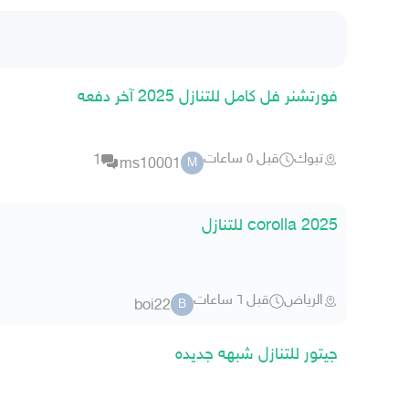
فورتشنر فل كامل للتنازل 2025 آخر دفعه
تبوك
قبل ٥ ساعات
1
ms10001
M
2025 corolla للتنازل
الرياض
قبل ٦ ساعات
boi22
B
جيتور للتنازل شبهه جديده