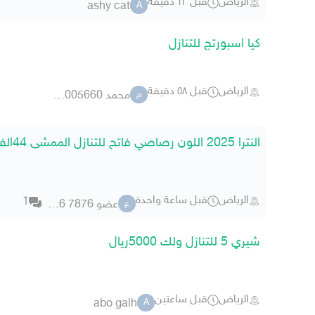
الرياض
قبل ١٢ دقيقة
ashy cat
A
كيا اسبورتج للتنازل
الرياض
قبل ٥٨ دقيقة
محمد 00000000005660
م
النترا 2025 اللون رصاصي فاتح للتنازل الممشى 44الف الرياض ل
الرياض
قبل ساعة واحدة
1
عضو 7876 3526
ع
شيري 5 للتنازل ولك 5000ريال
الرياض
قبل ساعتين
abo galh
A