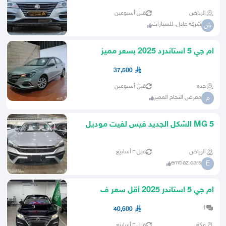
الرياض
قبل أسبوعين
شركة عادل. للسيارات
ش
ام جي 5 استاندرد 2025 بسعر مميز
37,500
جده
قبل أسبوعين
معرض النجاح المميز
م
MG 5 الشكل الجديد فيس لفيت موديل
2025
الرياض
قبل ٣ أسابيع
emtiaz cars
E
ام جي 5 استاندر 2025 أقل سعر ف
المملكة كاش و اقساط
1
40,600
مكه
قبل ٣ أسابيع