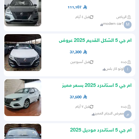
111,107
الرياض
قبل ٤ أيام
modern car1
M
ام جي 5 الشكل القديم 2025 عروض
خاصه ومميزه
37,300
جده
قبل أسبوعين
اوتو كار بلس
ا
ام جي 5 استاندرد 2025 بسعر مميز
37,500
جده
قبل ٧ أيام
معرض النجاح المميز
م
ام جي 5 استاندرد موديل 2025