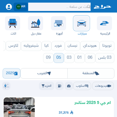
AR
الرئيسية
سيارات
أجهزة
عقار ديل
اثاث
تويوتا
هيونداي
نيسان
فورد
كيا
شيفروليه
لكزس
قط
03 بلس
06
01
03
05
09
2025
05 2026
05 2027
الرياض
الشرقيه
جده
مكه
ينبع
حفر الباطن
المدينة
الطايف
تبوك
القصيم
حائل
أبها
عسير
الباحة
جي
المنطقة
القريب
2025
فيديوهات
سكوب
المزيد
ام جي 5 2025 ستاندر
37,375