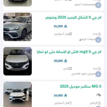
auto1 mohamed
A
ام جي 5 الشكل الجديد 2025 ومتوفر
الشكل القديم بسعر خاص جدا
45,200
جده
قبل أسبوعين
مبيعات كريم
م
ام جي 5 mg5 كاش او اقساط حتى لو تمارا
بافضل الاسعار
39,000
جده
أمس
معرض حمود الغامدي
م
MG 5 ستاندر موديل 2025
2
34,000
الرياض
قبل أسبوعين