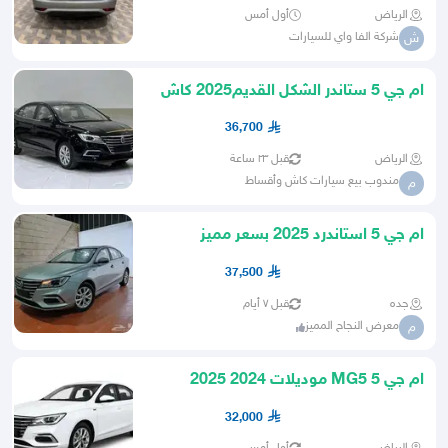
الرياض
أول أمس
شركة الفا واي للسيارات
ش
ام جي 5 ستاندر الشكل القديم2025 كاش
وأقساط راتب يبدأ من 3500
36,700
الرياض
قبل ٢٣ ساعة
مندوب بيع سيارات كاش وأقساط
م
ام جي 5 استاندرد 2025 بسعر مميز
37,500
جده
قبل ٧ أيام
معرض النجاح المميز
م
ام جي 5 MG5 موديلات 2024 2025
مستخدم نظيف بحالة الجديد
32,000