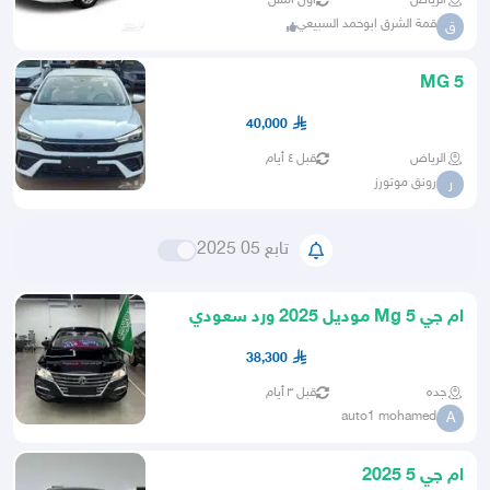
الرياض
أول أمس
قمة الشرق ابوحمد السبيعي
ق
MG 5
40,000
الرياض
قبل ٤ أيام
رونق موتورز
ر
تابع 05 2025
ام جي 5 Mg موديل 2025 ورد سعودي
أقل سعر بالمملكة وتسليم فوري
38,300
جده
قبل ٣ أيام
auto1 mohamed
A
ام جي 5 2025