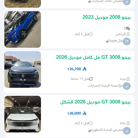
معرض عمان السيارات
م
بيجو 2008 موديل 2023
2
الرياض
قبل ٤ أيام
hope_2p
H
بيجو 3008 GT فل كامل موديل 2026
تصدير مصر بالمبادرة
135,700
جده
قبل ١٩ ساعة
مؤسسة النخبة للسيارات
م
بيجو 3008 GT موديل 2026 الشكل
الجديد
136,000
مكه
قبل ٤ أيام
معرض النخبة المطورة
م