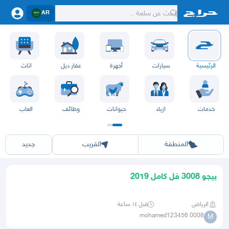
AR
الرئيسية
سيارات
أجهزة
عقار ديل
اثاث
خدمات
ازياء
حيوانات
وظائف
العاب
الرياض
الشرقيه
جده
مكه
ينبع
حفر الباطن
المدينة
الطايف
تبوك
القصيم
حائل
أبها
عسير
الباحة
جي
المنطقة
القريب
جديد
بيجو 3008 فل كامل 2019
الرياض
قبل ١٤ ساعة
mohamed123456 0008
M