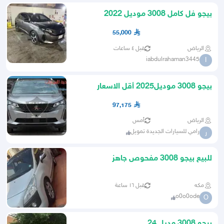
بيجو فل كامل 3008 موديل 2022
55,000
الرياض
قبل ٤ ساعات
iabdulrahaman3445
I
بيجو 3008 موديل2025 أقل الاسعار
97,175
الرياض
أمس
رامي للسيارات الجديدة تمويل
ر
للبيع بيجو 3008 مفحوص جاهز
مكه
قبل ١٦ ساعة
o0o0ode
O
بيجو 3008 مديل 24