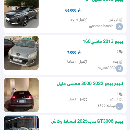
65,000
الرياض
قبل ٥ أيام
ahmed bashir 1
A
بيجو 2013 ماشي160
6
7,000
جده
قبل ٢٠ ساعة
m_ksa2030
M
للبيع بيجو 2022 3008 ممشى قليل
2
الرياض
قبل ١١ ساعة
عبدالله 8790
ع
بيجو GT3008جديد2025 اقساط وكاش