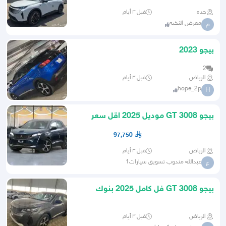
جده
قبل ٣ أيام
معرض النخبه
م
بيجو 2023
2
الرياض
قبل ٣ أيام
hope_2p
H
بيجو 3008 GT موديل 2025 اقل سعر
كاش او اقساط
97,750
الرياض
قبل ٣ أيام
عبدالله مندوب تسويق سيارات1
ع
بيجو GT 3008 فل كامل 2025 بنوك
وكاش
الرياض
قبل ٣ أيام