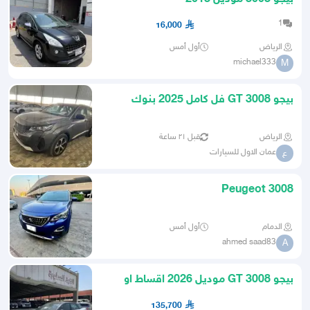
1
16,000
الرياض
أول أمس
michael333
M
بيجو GT 3008 فل كامل 2025 بنوك
وكاش
الرياض
قبل ٢١ ساعة
عمان الاول للسيارات
ع
Peugeot 3008
الدمام
أول أمس
ahmed saad83
A
بيجو 3008 GT موديل 2026 اقساط او
كاش
135,700