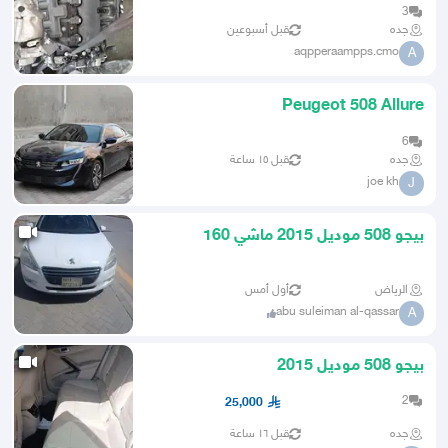
من 2010 الى 2015
3
جده
قبل أسبوعين
aqpperaampps.cmo
A
Peugeot 508 Allure
6
جده
قبل ١٥ ساعة
joe kh
J
بيجو 508 موديل 2015 ماشي 160
محركات وبدي نظيف
الرياض
أول أمس
abu suleiman al-qassar
A
بيجو 508 موديل 2015
2
25,000
جده
قبل ١٦ ساعة