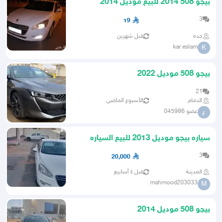
بيجو 508 2014 للبيع موديل 2014
3
19
جده
قبل شهرين
kar eslam
K
بيجو 508 موديل 2022
21
الدمام
الأسبوع الماضي
عضو 045986
ع
سياره بيجو موديل 2013 للبيع السياره
نظيفه ماتحتاج شي ان شاء
3
20,000
المدينة
قبل ٤ أسابيع
mahmood203033
M
بيجو 508 موديل 2014