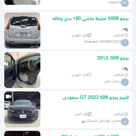
nazerha
N
بيجو 5008 مخبط ماشي 180 بدي وكاله
قير وكاله
5
الرياض
قبل شهرين
ibraheem 0554672203
I
بيجو 508. 2013
6
الرياض
قبل شهرين
رسلان بكري
ر
للبيع بيجو 508 2023 GT سعودى
المجدوعي
الرياض
أول أمس
معرض الوسطى للسيارات
م