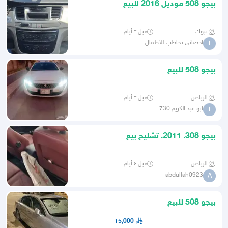
بيجو 508 موديل 2016 للبيع
تبوك
قبل ٣ أيام
اخصائي تخاطب للأطفال
ا
بيجو 508 للبيع
الرياض
قبل ٣ أيام
ابو عبد الكريم 730
ا
بيجو 308. 2011. تشليح بيع
الرياض
قبل ٤ أيام
abdullah0923
A
بيجو 508 للبيع
15,000