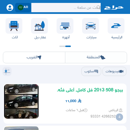
AR
الرئيسية
سيارات
أجهزة
عقار ديل
اثاث
الرياض
الشرقيه
جده
مكه
ينبع
حفر الباطن
المدينة
الطايف
تبوك
القصيم
حائل
أبها
عسير
الباحة
جي
المنطقة
القريب
فيديوهات
سكوب
بيجو 508 2013 فل كامل. أعلى فئه.
ماشيه 171000.تحتاج نص توظيب
11,000
الرياض
قبل ٦ ساعات
4266252 93331
4