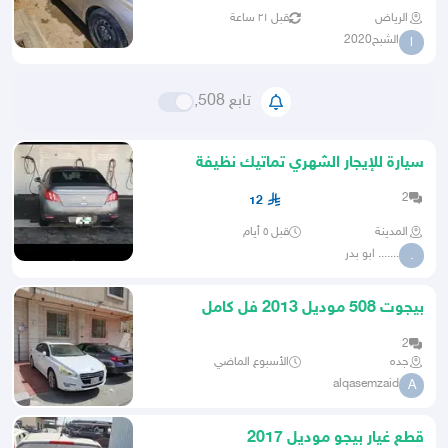
الرياض
قبل ٢١ ساعة
الشبح2020
ا
تابع 508,
سيارة للإيجار الشهري تماتيك نظيفة
مفحوصة ومجدد ب1200
2
12
المدينة
قبل ٥ أيام
....... ابو بدر
.
بيجوت 508 موديل 2013 فل كامل
2
جده
الأسبوع الماضي
alqasemzaid
A
قطع غيار بيجو موديل 2017