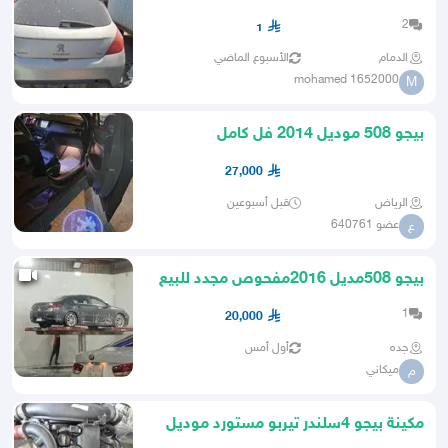
2
1
الدمام
الأسبوع الماضي
mohamed 1652000
M
بيجو 508 موديل 2014 فل كامل
27,000
الرياض
قبل أسبوعين
عضو 640761
ع
بيجو 508مديل 2016مفحوص مجدد للبيع
1
20,000
جده
أول أمس
ميكاني
م
مكينة بيجو 4سلندر تيربو مستورد موديل