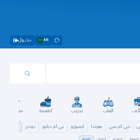
دخــــول
AR
ئف
العاب
تدريب
اطعمة
مناسبات
س
جي ام سي
هوندا
ايسوزو
بي ام دبليو
دودج
مازدا
شا