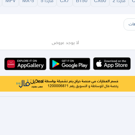
مازدا 2
CX60
BT50
CX7
مازدا 5
MX-5
MPV
سير
الباحة
جيزان
نجران
الجوف
عرعر
الكويت
الإمارات
البحرين
ات
لا يوجد عروض
قسم العقارات في منصة حراج يتم تشغيلة بواسطة
رخصة فال للوساطة و التسويق رقم 1200006871