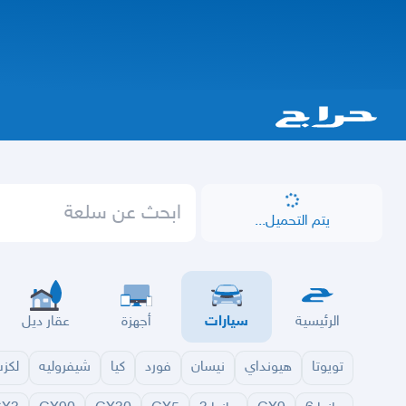
يتم التحميل...
الرئيسية
سيارات
أجهزة
عقار ديل
تويوتا
هيونداي
نيسان
فورد
كيا
شيفروليه
لكز