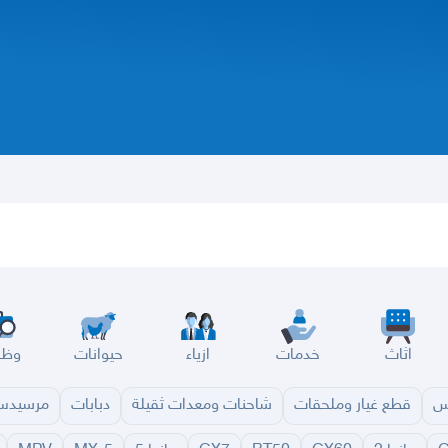
اثاث
خدمات
ازياء
حيوانات
وظا
س
قطع غيار وملحقات
شاحنات ومعدات ثقيلة
دبابات
مرسيد