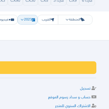
مازدا 6
CX9
مازدا 3
CX5
CX30
CX90
CX3
الرياض
الشرقيه
جده
مكه
ينبع
حفر الباطن
المدينة
الطايف
تبوك
القصيم
حائل
أبها
ع
المنطقة
القريب
2023
فيديوه
تسجيل
حساب و سداد رسوم الموقع
الاشتراك السنوي للمتجر