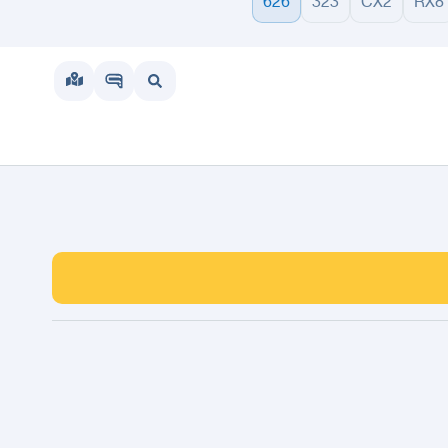
626
323
CX2
RX8