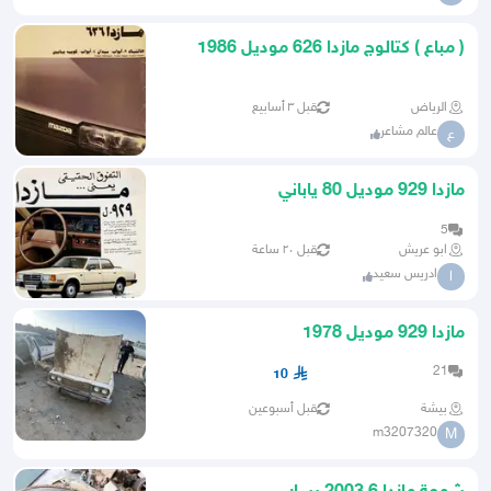
( مباع ) كتالوج مازدا 626 موديل 1986
الرياض
قبل ٣ أسابيع
عالم مشاعر
ع
مازدا 929 موديل 80 ياباني
5
ابو عريش
قبل ٢٠ ساعة
ادريس سعيد
ا
مازدا 929 موديل 1978
21
10
بيشة
قبل أسبوعين
m3207320
M