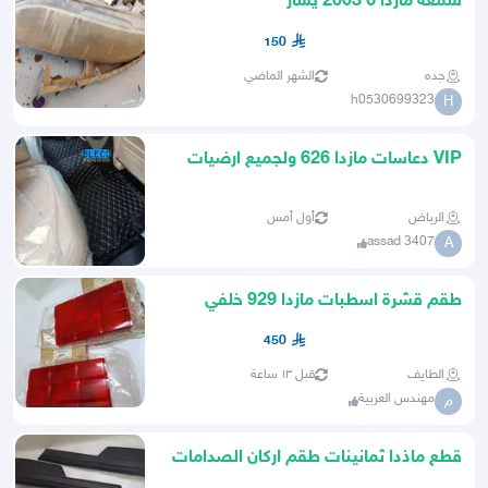
شمعة مازدا 6 2003 يسار
150
جده
الشهر الماضي
h0530699323
H
VIP دعاسات مازدا 626 ولجميع ارضيات
السيارات
الرياض
أول أمس
assad 3407
A
طقم قشرة اسطبات مازدا 929 خلفي
جديد واصلي مديل 82
450
الطايف
قبل ١٣ ساعة
مهندس العربية
م
قطع ماذدا ثمانينات طقم اركان الصدامات
الاماميه والخلفية