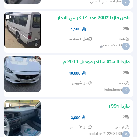
عمار احمد علي الراجحي
ع
باص مازدا 2007 عدد 14 كرسي للاجار
5
1,500
جده
قبل ٣ ساعات
keoma2233
K
مازدا 6 ستة سلندر موديل 2014 م
5
40,000
جده
قبل شهرين
kafsuliman
K
مازدا 1991
2
13,000
الرياض
قبل ٣ أسابيع
abdullah212263636
A