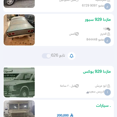
المزاحمية
قبل أسبوعين
عضو 9097 6729
ع
مازدا 929 سبور
19
الخرج
أمس
عضو 844448
ع
تابع 626
مازدا 929 بوكس
ابو عريش
قبل ٢٠ ساعة
ادريس سعيد
ا
. سيارات
200,000