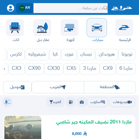
AR
الرئيسية
سيارات
أجهزة
عقار ديل
اثاث
تويوتا
هيونداي
نيسان
فورد
كيا
شيفروليه
لكزس
قط
مازدا 6
CX9
مازدا 3
CX5
CX30
CX90
CX3
مازد
 2025
626 2026
626 2027
الرياض
الشرقيه
جده
مكه
ينبع
حفر الباطن
المدينة
الطايف
تبوك
القصيم
حائل
أبها
عسير
الباحة
جي
المنطقة
القريب
موديل
فيديوهات
سكوب
المزيد
مازدا 2011 نضيف المكينه جير شاصي
وكاله
8,000