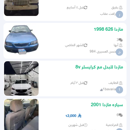
بقيق
قبل ٤ أسابيع
رافت عقاب
ر
مازدا 626 1998
3
أبها
الشهر الماضي
حسن العسيري 984
ح
مازدا للبدل مع كرايسلر 8v
الطايف
قبل ٣ أيام
1bavaria
1
سياره مازدا 2001
6
12,000
المزاحمية
قبل شهرين