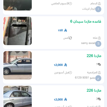
الدمام
الأسبوع الماضي
ايجار كرينات
ا
قاعده مازدا سيدان 6
150
مكه
أمس
samy awad
S
مازدا 226
1
12,000
المزاحمية
قبل أسبوعين
عضو 9097 6729
ع
مازدا 226
3
12,000