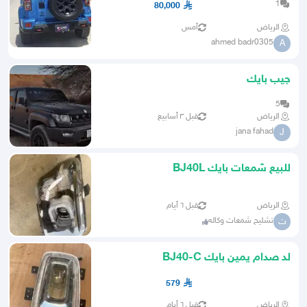
1
80,000
الرياض
أمس
ahmed badr0305
A
جيب بايك
5
الرياض
قبل ٣ أسابيع
jana fahad
J
للبيع شمعات بايك BJ40L
الرياض
قبل ٦ أيام
تشليح شمعات وكاله
ت
لد صدام يمين بايك BJ40-C
579
الرياض
قبل ٦ أيام