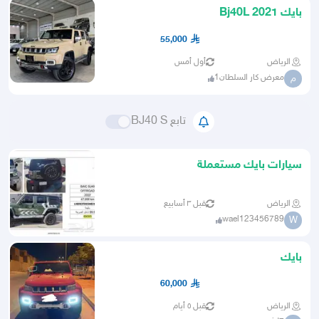
بايك Bj40L 2021
55,000
الرياض
أول أمس
معرض كار السلطان1
م
تابع BJ40 S
سيارات بايك مستعملة
الرياض
قبل ٣ أسابيع
wael123456789
W
بايك
60,000
الرياض
قبل ٥ أيام