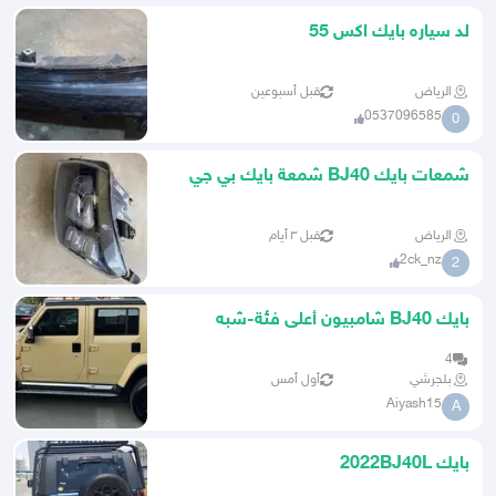
لد سياره بايك اكس 55
الرياض
قبل أسبوعين
0537096585
0
شمعات بايك BJ40 شمعة بايك بي جي
40 بايك 2021-2026
الرياض
قبل ٣ أيام
2ck_nz
2
بايك BJ40 شامبيون أعلى فئة-شبه
جديد-وكالة
4
بلجرشي
أول أمس
Aiyash15
A
بايك 2022BJ40L