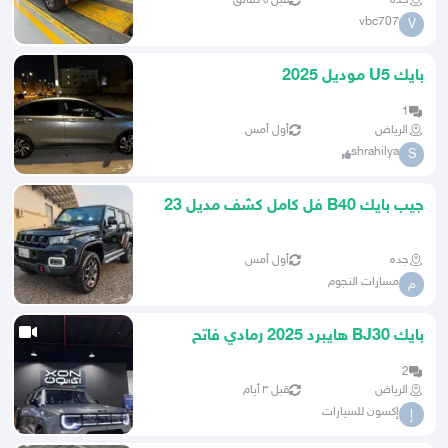
جده
قبل ٥ دقائق
vbc707
V
بايك U5 موديل 2025
1
الرياض
أول أمس
shrahilya
S
جيب بايك B40 فل كامل كشف مديل 23
بحالة الوكالة
جده
أول أمس
مسارات النجوم
م
بايك BJ30 هايبرد 2025 رمادي فاتح
2
الرياض
قبل ٣ أيام
إكسون للسيارات
إ