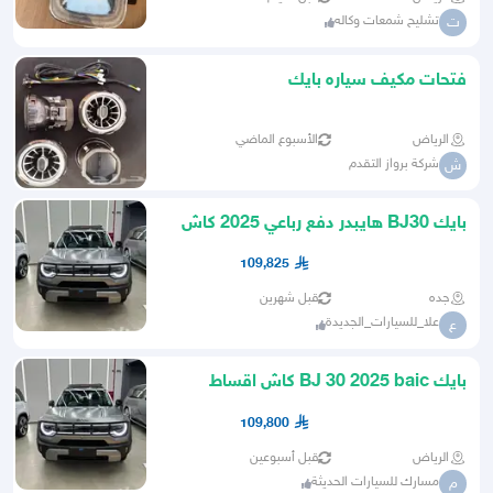
تشليح شمعات وكاله
ت
فتحات مكيف سياره بايك
الرياض
الأسبوع الماضي
شركة برواز التقدم
ش
بايك BJ30 هايبدر دفع رباعي 2025 كاش
وتقسيط
109,825
جده
قبل شهرين
علا_للسيارات_الجديدة
ع
بايك BJ 30 2025 baic كاش اقساط
تسهيلات
109,800
الرياض
قبل أسبوعين
مسارك للسيارات الحديثة
م