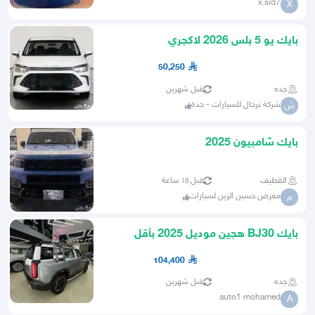
x.sid7
X
بايك يو 5 بلس 2026 لاكجري
50,250
جده
قبل شهرين
شركة ترحال للسيارات - جدة
ش
بايك شامبيون 2025
القطيف
قبل ١٥ ساعة
معرض حسين الزين لسيارات
م
بايك BJ30 هجين موديل 2025 بأقل
الاسعار كاش واقساط
104,400
جده
قبل شهرين
auto1 mohamed
A