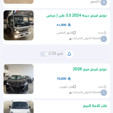
gee421
G
دونج فينج دينه 2024 3.5 طن ( عرض
خاص لاصحاب الشركات)
51,000
جده
الشهر الماضي
المملكة الدولي للسيـارات
ا
تابع C35
دونج فينج ميج 2026
70,000
جده
قبل شهرين
المملكة الدولي للسيـارات
ا
فان ثلاجة للبيع