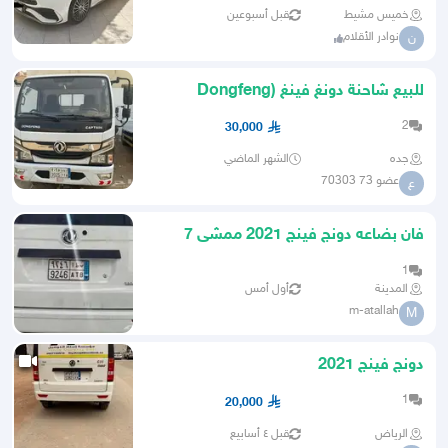
خميس مشيط
قبل أسبوعين
نوادر الأقلام
ن
للبيع شاحنة دونغ فينغ (Dongfeng
Captain) موديل 2022
2
30,000
جده
الشهر الماضي
عضو 73 70303
ع
فان بضاعه دونج فينج 2021 ممشى 7
الاف مخزن
1
المدينة
أول أمس
m-atallah
M
دونج فينج 2021
1
20,000
الرياض
قبل ٤ أسابيع