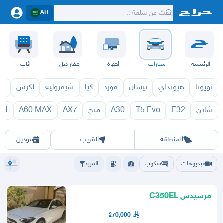
AR
الرئيسية
سيارات
أجهزة
عقار ديل
اثاث
تويوتا
هيونداي
نيسان
فورد
كيا
شيفروليه
لكزس
قط
شاين
E32
T5 Evo
A30
ميج
AX7
A60 MAX
CH
5 1971
C35 1970
الرياض
الشرقيه
جده
مكه
ينبع
حفر الباطن
المدينة
الطايف
تبوك
القصيم
حائل
أبها
عسير
الباحة
جي
المنطقة
القريب
موديل
فيديوهات
سكوب
المزيد
مرسيدس C350EL
270,000