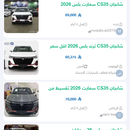
شانجان CS35 سمارت بلس 2026
69,000
جده
قبل ٤ أيام
mostafa ali2010
M
شانجان CS35 ترند بلس 2026 اقل سعر
للكاش عرض خاص
60,375
الهفوف
أمس
شركة قطاف للسيارات الاحساء
ش
شانجان CS35 سمارت 2026 تقسيط من
راتب 3500
70,000
الرياض
قبل ٥ أيام
carix ksa
C