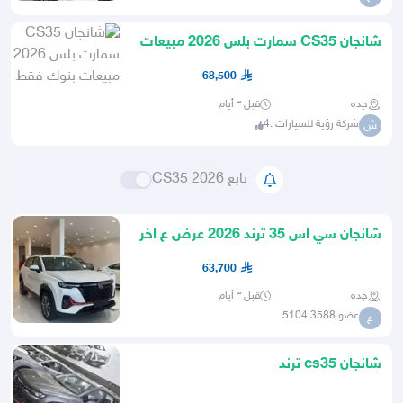
شانجان CS35 سمارت بلس 2026 مبيعات
بنوك فقط
68,500
جده
قبل ٣ أيام
شركة رؤية للسيارات .4
ش
تابع CS35 2026
شانجان سي اس 35 ترند 2026 عرض ع اخر
كمية 63700 شامل
63,700
جده
قبل ٣ أيام
عضو 3588 5104
ع
شانجان cs35 ترند