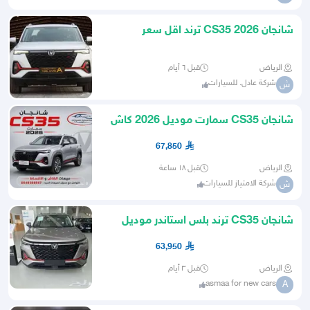
شانجان CS35 2026 ترند اقل سعر
بالسوق كاش واقساط
الرياض
قبل ٦ أيام
شركة عادل. للسيارات
ش
شانجان CS35 سمارت موديل 2026 كاش
واقساط
67,850
الرياض
قبل ١٨ ساعة
شركة الامتياز للسيارات
ش
شانجان CS35 ترند بلس استاندر موديل
2026 كاش وتقسيط
63,950
الرياض
قبل ٣ أيام
asmaa for new cars
A