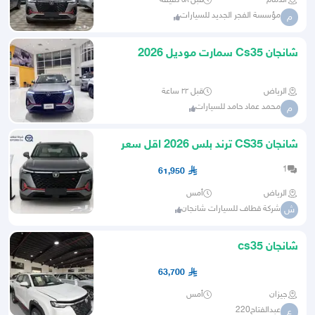
الدمام
قبل ٥٨ دقيقة
مؤسسة الفجر الجديد للسيارات
م
شانجان Cs35 سمارت موديل 2026
الرياض
قبل ٢٢ ساعة
محمد عماد حامد للسيارات
م
شانجان CS35 ترند بلس 2026 اقل سعر
للكاش عرض خاص
1
61,950
الرياض
أمس
شركة قطاف للسيارات شانجان
ش
شانجان cs35
63,700
جيزان
أمس
عبدالفتاح220
ع