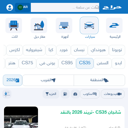
AR
الرئيسية
سيارات
أجهزة
عقار ديل
اثاث
تويوتا
هيونداي
نيسان
فورد
كيا
شيفروليه
لكزس
قط
ايدو
السفن
CS35
CS95
يوني في
CS75
هنتر
ي
71
CS35 1970
الرياض
الشرقيه
جده
مكه
ينبع
حفر الباطن
المدينة
الطايف
تبوك
القصيم
حائل
أبها
عسير
الباحة
جي
المنطقة
القريب
2026
فيديوهات
سكوب
المزيد
شانجان CS35 -تريند 2026 بالنقد
والتقسيط