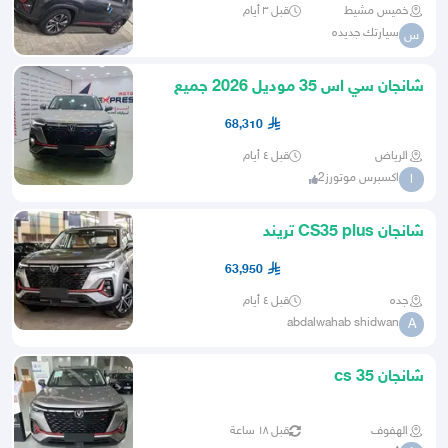
خميس مشيط
قبل ٣ أيام
سيارتك جديده
س
شانجان سي اس 35 موديل 2026 جميع
الفئات
68,310
الرياض
قبل ٤ أيام
اكسبرس موتورز2
ا
شانجان CS35 plus تريند
63,950
جده
قبل ٤ أيام
abdalwahab shidwan
A
شانجان cs 35
الهفوف
قبل ١٨ ساعة