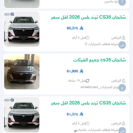
أبو-ياسين
أ
شانجان CS35 ترند بلس 2026 اقل سعر
كاش وتقسيط
60,375
الرياض
قبل ٤ أيام
شركة قطاف للسيارات 0
ش
شانجان cs35 جميع الفيئات
61,900
الرياض
قبل ١٩ ساعة
ويلز للسيارات_wheelzcars
و
شانجان CS35 ترند بلس 2026 اقل سعر
للكاش عرض خاص
61,375
الرياض
قبل ٤ أيام
شركة قطاف للسيارات شانجان
ش