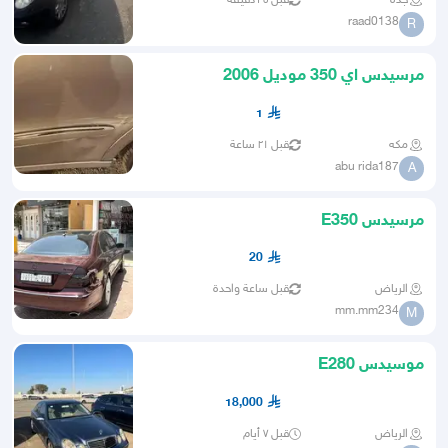
جده
قبل ٣٥ دقيقة
raad0138
R
مرسيدس اي 350 موديل 2006
1
مكه
قبل ٢١ ساعة
abu rida187
A
مرسيدس E350
20
الرياض
قبل ساعة واحدة
mm.mm234
M
موسيدس E280
18,000
الرياض
قبل ٧ أيام