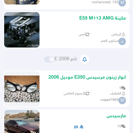
mohammed .193
M
مكينة E55 M113 AMG
الرياض
أمس
مشاوير العمر
م
تابع E 2006
انوار زينون مرسيدس E350 موديل 2006
5
القطيف
الأسبوع الماضي
majed1969
M
مارسيدس
10
20