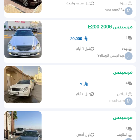
عنيزة
قبل ساعة واحدة
mm.mm234
M
مرسيدس E200 2006
1
20,000
جده
قبل ٦ أيام
عبدالرحمن البيطار9
ع
مرسيدس
4
1
الرياض
قبل ٤ أيام
mesharm
M
مرسيدس
3
الطايف
أول أمس