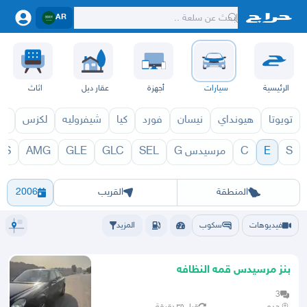
AR
الرئيسية
سيارات
أجهزة
عقار ديل
اثاث
تويوتا
هيونداي
نيسان
فورد
كيا
شيفروليه
لكزس
قط
S
E
C
مرسيدس G
SEL
GLC
GLE
AMG
LS
 1971
E 1970
الرياض
الشرقيه
جده
مكه
ينبع
حفر الباطن
المدينة
الطايف
تبوك
القصيم
حائل
أبها
عسير
الباحة
جي
المنطقة
القريب
2006
فيديوهات
سكوب
المزيد
بنز مرسيدس قمه النظافه
3