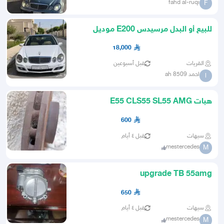
fahd al-ruqi
F
للبيع أو البدل مرسيدس E200 موديل
2006 (فخامة واقتصاد مع
18,000
القريات
قبل أسبوعين
احمد ah 8509
ا
هبات E55 CLS55 SL55 AMG
600
سيهات
قبل ٤ أيام
mestercedes
M
upgrade TB 55amg
650
سيهات
قبل ٤ أيام
mestercedes
M