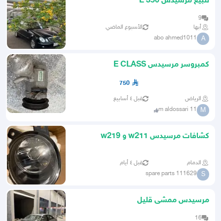
للبيع مرسيدس E 350
9
أبها
الأسبوع الماضي
abo ahmed1011
A
كمبروسر مرسيدس E CLASS
750
الرياض
قبل ٤ أسابيع
m aldossari 11
M
كشافات مرسيدس w211 و w219
الدمام
قبل ٤ أيام
spare parts 111629
S
مرسيدس ممشى قليل
16