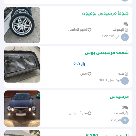
جنوط مرسيدس بوعيون
1
الهفوف
الشهر الماضي
علي 122716
ع
شمعه مرسيدس بوش
250
جده
أمس
ابوفيصل 9001
ا
مرسيدس
3
المدينة
قبل أسبوعين
vip_ys
V