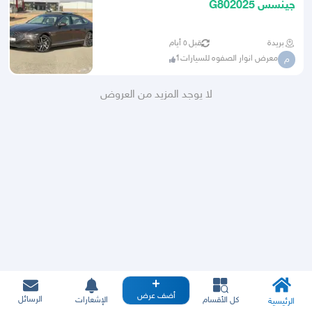
جينسس G802025
بريدة
قبل ٥ أيام
معرض انوار الصفوه للسيارات1
م
لا يوجد المزيد من العروض
أضف عرض
الرسائل
كل الأقسام
الإشعارات
الرئيسية