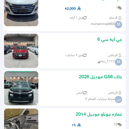
1
42,000
الدمام
قبل ٦ أيام
mohammad968
M
جي أيه سي 6
الرياض
قبل ٩ ساعات
mu_1111
M
جاك GS6 موديل 2026
الرياض
أمس
شركة سيارات الصقر 3
ش
غماره جوناو موديل 2014
10
15