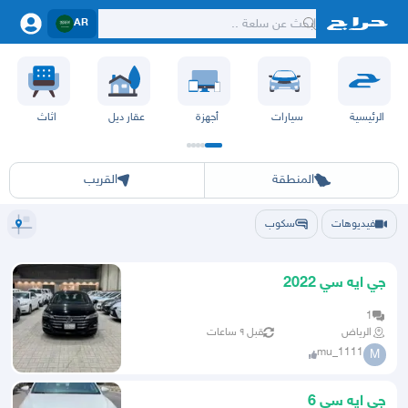
AR
الرئيسية
سيارات
أجهزة
عقار ديل
اثاث
الرياض
الشرقيه
جده
مكه
ينبع
حفر الباطن
المدينة
الطايف
تبوك
القصيم
حائل
أبها
عسير
الباحة
جي
المنطقة
القريب
فيديوهات
سكوب
جي ايه سي 2022
1
الرياض
قبل ٩ ساعات
mu_1111
M
جي ايه سي 6