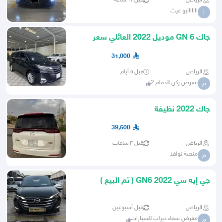
الرياض
قبل ١٧ ساعة
ااااااابو غيث
ا
جاك GN 6 موديل 2022 العائلي سعر
مميز
31,000
الرياض
قبل ٥ أيام
معرض ركن الدمام 2
م
جاك 2022 نظيفة
39,500
الرياض
قبل ٣ ساعات
منصة نوافذ
م
جي إيه سي GN6 2022 ( تم البيع )
الرياض
قبل أسبوعين
معرض سماء ديراب للسيارات
م