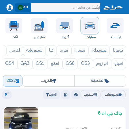
AR
الرئيسية
سيارات
أجهزة
عقار ديل
اثاث
تويوتا
هيونداي
نيسان
فورد
كيا
شيفروليه
لكزس
قط
امباو
ام زوم
GS3
GS8
امكو
GS5
GA3
GS4
71
GN6 1970
الرياض
الشرقيه
جده
مكه
ينبع
حفر الباطن
المدينة
الطايف
تبوك
القصيم
حائل
أبها
عسير
الباحة
جي
المنطقة
القريب
2022
فيديوهات
سكوب
المزيد
جاك جي ان 6