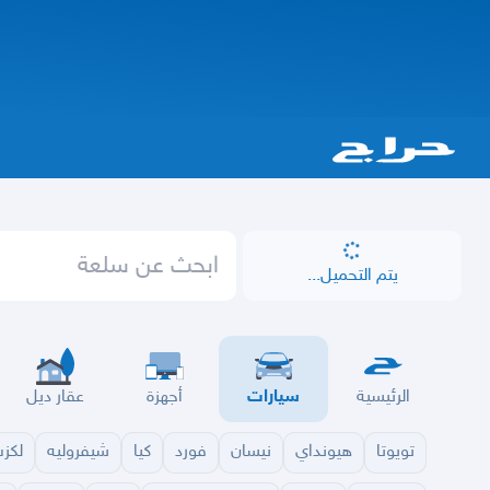
يتم التحميل...
الرئيسية
سيارات
أجهزة
عقار ديل
تويوتا
هيونداي
نيسان
فورد
كيا
شيفروليه
لكز