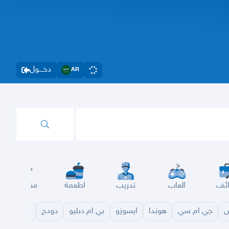
دخــــول
AR
ئف
العاب
تدريب
اطعمة
مناسبات
س
جي ام سي
هوندا
ايسوزو
بي ام دبليو
دودج
مازدا
شا