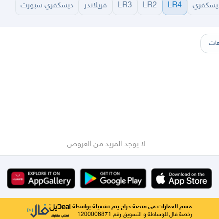
يسكفري
LR4
LR2
LR3
فريلاندر
ديسكفري سبورت
سير
الباحة
جيزان
نجران
الجوف
عرعر
الكويت
الإمارات
البحرين
ات
لا يوجد المزيد من العروض
قسم العقارات في منصة حراج يتم تشغيلة بواسطة
رخصة فال للوساطة و التسويق رقم 1200006871