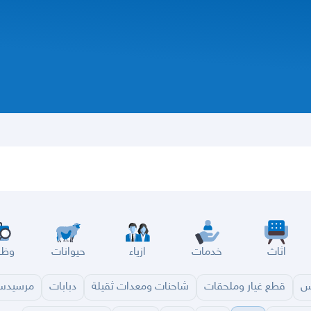
اثاث
خدمات
ازياء
حيوانات
وظا
س
قطع غيار وملحقات
شاحنات ومعدات ثقيلة
دبابات
مرسيد