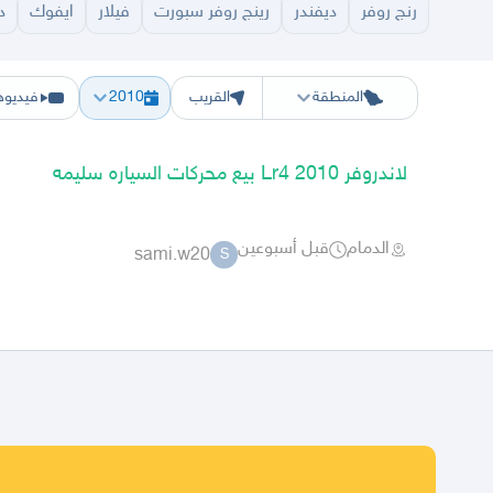
رنج روفر
ديفندر
رينج روفر سبورت
فيلار
ايفوك
د
الرياض
الشرقيه
جده
مكه
ينبع
حفر الباطن
المدينة
الطايف
تبوك
القصيم
حائل
أبها
ع
المنطقة
القريب
2010
فيديوه
لاندروفر Lr4 2010 بيع محركات السياره سليمه
الدمام
قبل أسبوعين
sami.w20
S