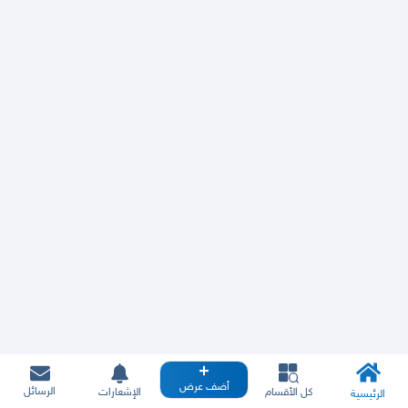
أضف عرض
الرسائل
كل الأقسام
الإشعارات
الرئيسية