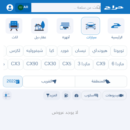
AR
الرئيسية
سيارات
أجهزة
عقار ديل
اثاث
تويوتا
هيونداي
نيسان
فورد
كيا
شيفروليه
لكزس
قط
مازدا 6
CX9
مازدا 3
CX5
CX30
CX90
CX3
مازد
971
RX8 1970
الرياض
الشرقيه
جده
مكه
ينبع
حفر الباطن
المدينة
الطايف
تبوك
القصيم
حائل
أبها
عسير
الباحة
جي
المنطقة
القريب
2022
فيديوهات
سكوب
المزيد
لا يوجد عروض