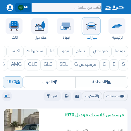
AR
الرئيسية
سيارات
أجهزة
عقار ديل
اثاث
تويوتا
هيونداي
نيسان
فورد
كيا
شيفروليه
لكزس
قط
S
E
C
مرسيدس G
SEL
GLC
GLE
AMG
LS
1971
SE 1970
الرياض
الشرقيه
جده
مكه
ينبع
حفر الباطن
المدينة
الطايف
تبوك
القصيم
حائل
أبها
عسير
الباحة
جي
المنطقة
القريب
1970
فيديوهات
سكوب
المزيد
مرسيدس كلاسيك موديل 1970