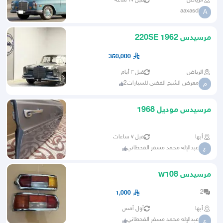
الرياض
قبل ١٧ ساعة
aaxasd
A
مرسيدس 220SE 1962
350,000
الرياض
قبل ٣ أيام
معرض الشبح الفضى للسيارات2
م
مرسيدس موديل 1968
أبها
قبل ٧ ساعات
عبدالإله محمد مسفر القحطاني
ع
مرسيدس w108
2
1,000
أبها
أول أمس
عبدالإله محمد مسفر القحطاني
ع