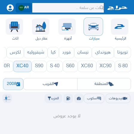
AR
الرئيسية
سيارات
أجهزة
عقار ديل
اثاث
تويوتا
هيونداي
نيسان
فورد
كيا
شيفروليه
لكزس
قط
 60R
XC40
S90
S 40
S60
XC60
XC90
S 80
71
XC40 1970
الرياض
الشرقيه
جده
مكه
ينبع
حفر الباطن
المدينة
الطايف
تبوك
القصيم
حائل
أبها
عسير
الباحة
جي
المنطقة
القريب
2008
فيديوهات
سكوب
المزيد
لا يوجد عروض