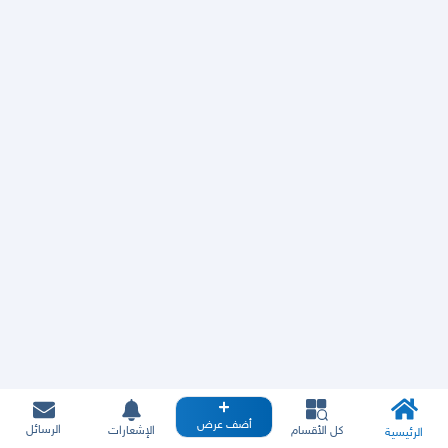
أضف عرض
الرسائل
كل الأقسام
الإشعارات
الرئيسية