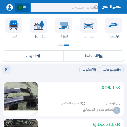
AR
الرئيسية
سيارات
أجهزة
عقار ديل
اثاث
الرياض
الشرقيه
جده
مكه
ينبع
حفر الباطن
المدينة
الطايف
تبوك
القصيم
حائل
أبها
عسير
الباحة
جي
المنطقة
القريب
فيديوهات
سكوب
كدلكXT6
الرياض
الأسبوع الماضي
تشليح شروق الوديعة
ت
كاديلاك ممتازة