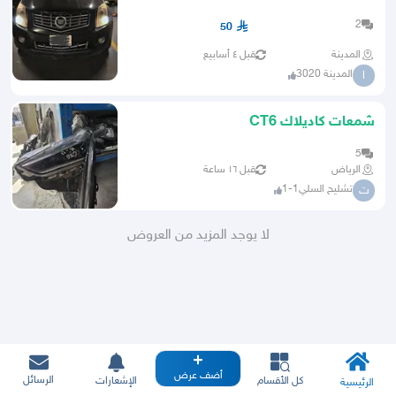
2
50
المدينة
قبل ٤ أسابيع
المدينة 3020
ا
شمعات كاديلاك CT6
5
الرياض
قبل ١٦ ساعة
تشليح السلي1-1
ت
لا يوجد المزيد من العروض
أضف عرض
الرسائل
كل الأقسام
الإشعارات
الرئيسية