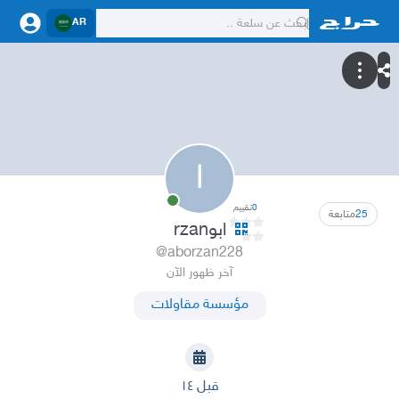
AR
ا
0
تقييم
25
متابعة
ابوrzan
@aborzan228
آخر ظهور الآن
مؤسسة مقاولات
قبل ١٤