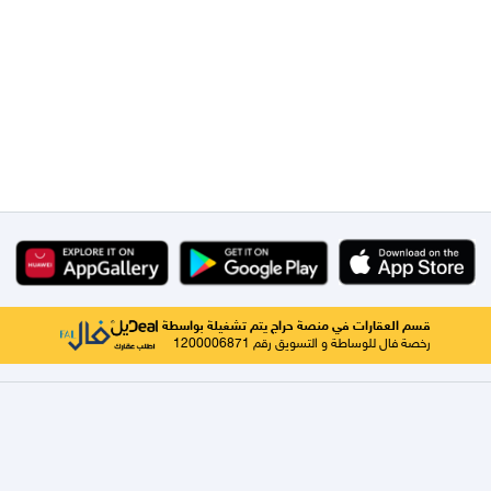
قسم العقارات في منصة حراج يتم تشغيلة بواسطة
رخصة فال للوساطة و التسويق رقم 1200006871