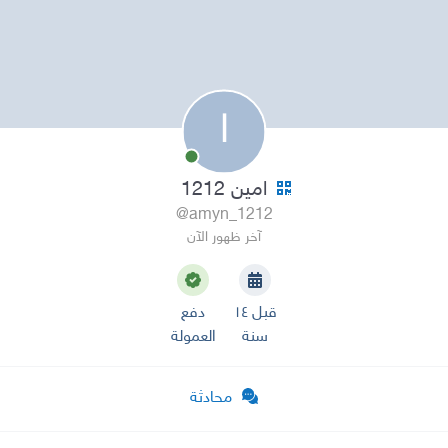
ا
امين 1212
@amyn_1212
آخر ظهور الآن
قبل ١٤
دفع
سنة
العمولة
محادثة