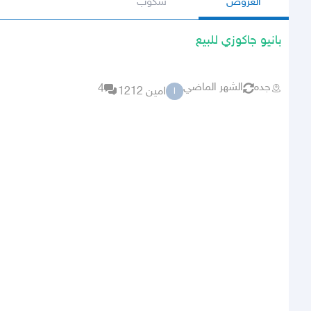
العروض
سكوب
بانيو جاكوزي للبيع
جده
الشهر الماضي
4
امين 1212
ا