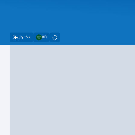
دخــــول
AR