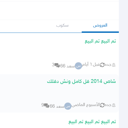
العروض
سكوب
تم البيع تم البيع
جده
قبل ٦ أيام
3
سعد 66
س
شاص 2014 فل كامل ونش دفلك
جده
الأسبوع الماضي
9
سعد 66
س
تم البيع تم البيع تم البيع