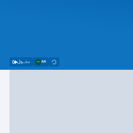
دخــــول
AR