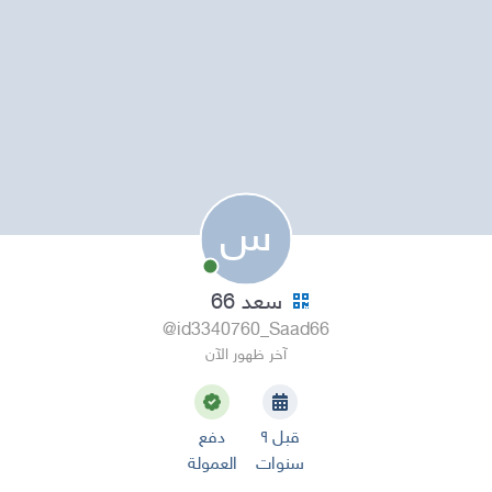
س
سعد 66
@id3340760_Saad66
آخر ظهور الآن
قبل ٩
دفع
سنوات
العمولة