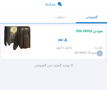
محادثة
العروض
سكوب
هودي the nbhd
260
جده
قبل ٤ أشهر
عضو 18 6279092
ع
لا يوجد المزيد من العروض