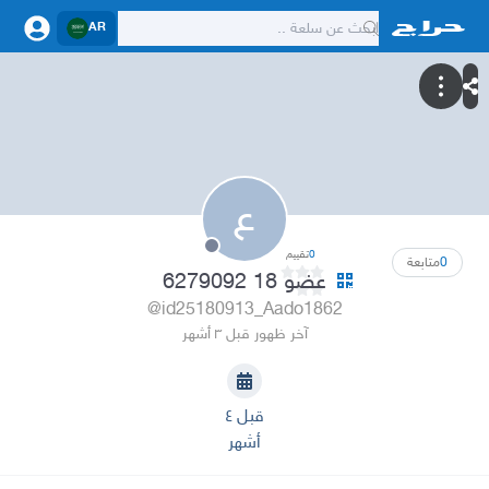
AR
ع
0
تقييم
0
متابعة
عضو 18 6279092
@id25180913_Aado1862
آخر ظهور قبل ٣ أشهر
قبل ٤
أشهر