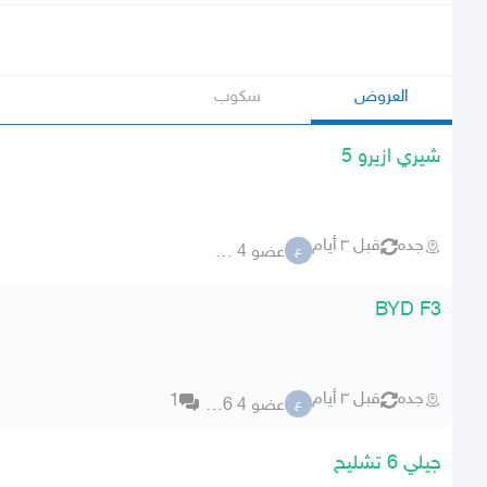
العروض
سكوب
شيري ازيرو 5
جده
قبل ٣ أيام
عضو 4 59106
ع
BYD F3
جده
قبل ٣ أيام
1
عضو 4 59106
ع
جيلي 6 تشليح