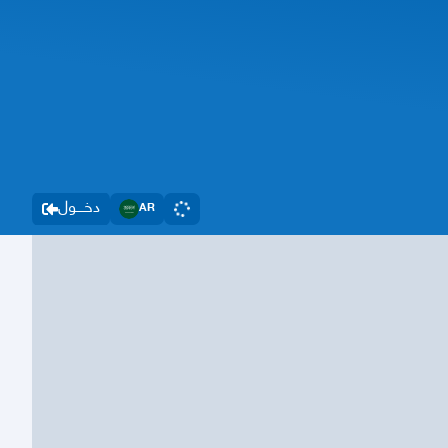
دخــــول
AR