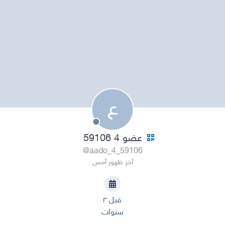
ع
عضو 4 59106
@aado_4_59106
آخر ظهور أمس
قبل ٣
سنوات