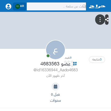
AR
ع
0
تقييم
3
متابعة
عضو 4683563
@id16336944_Aado4683
آخر ظهور الآن
قبل ٥
سنوات