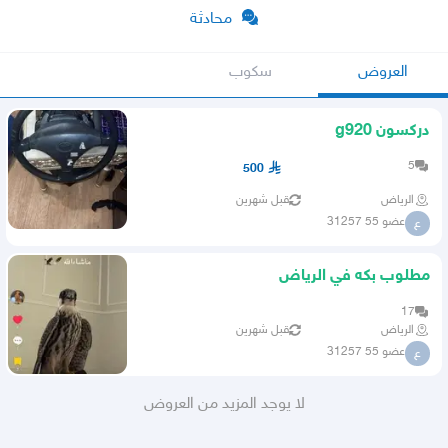
محادثة
العروض
سكوب
دركسون g920
5
500
الرياض
قبل شهرين
عضو 55 31257
ع
مطلوب بكه في الرياض
17
الرياض
قبل شهرين
عضو 55 31257
ع
لا يوجد المزيد من العروض