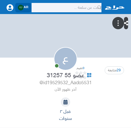
AR
ع
0
تقييم
29
متابعة
عضو 55 31257
@id19529532_Aado5531
آخر ظهور الآن
قبل ٣
سنوات