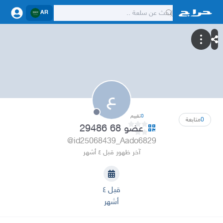
AR
ع
0
تقييم
0
متابعة
عضو 68 29486
@id25068439_Aado6829
آخر ظهور قبل ٤ أشهر
قبل ٤
أشهر