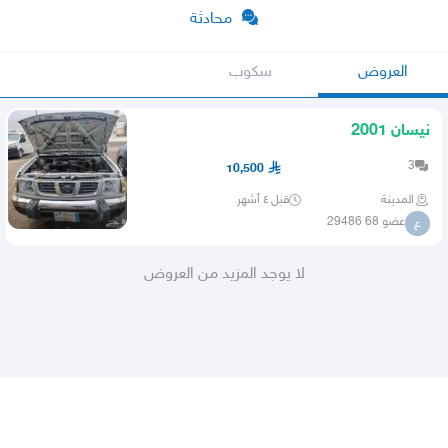
محادثة
العروض
سكوب
نيسان 2001
3
10,500
المدينة
قبل ٤ أشهر
عضو 68 29486
ع
لا يوجد المزيد من العروض