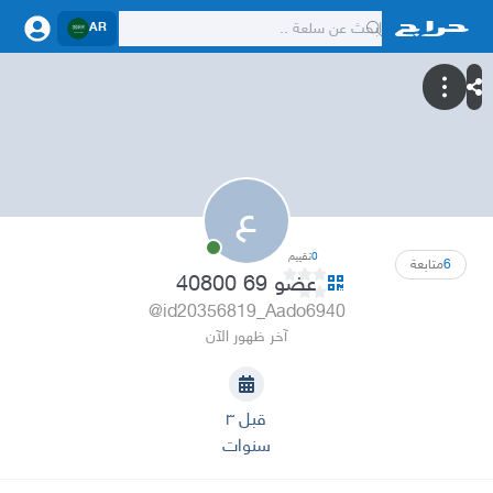
AR
ع
0
تقييم
6
متابعة
عضو 69 40800
@id20356819_Aado6940
آخر ظهور الآن
قبل ٣
سنوات