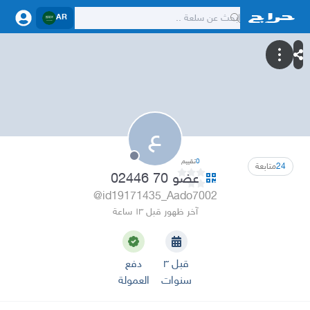
AR
ع
0
تقييم
24
متابعة
عضو 70 02446
@id19171435_Aado7002
آخر ظهور قبل ١٣ ساعة
قبل ٣
دفع
سنوات
العمولة